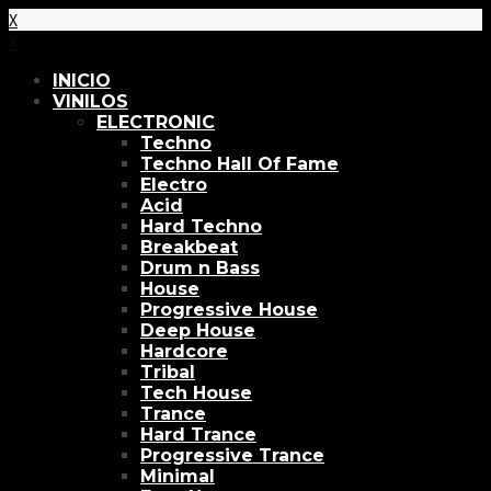
X
X
INICIO
VINILOS
ELECTRONIC
Techno
Techno Hall Of Fame
Electro
Acid
Hard Techno
Breakbeat
Drum n Bass
House
Progressive House
Deep House
Hardcore
Tribal
Tech House
Trance
Hard Trance
Progressive Trance
Minimal