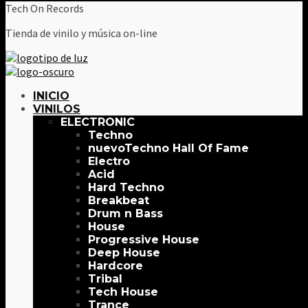
Tech On Records
Tienda de vinilo y música on-line
INICIO
VINILOS
ELECTRONIC
Techno
Techno Hall Of Fame
Electro
Acid
Hard Techno
Breakbeat
Drum n Bass
House
Progressive House
Deep House
Hardcore
Tribal
Tech House
Trance