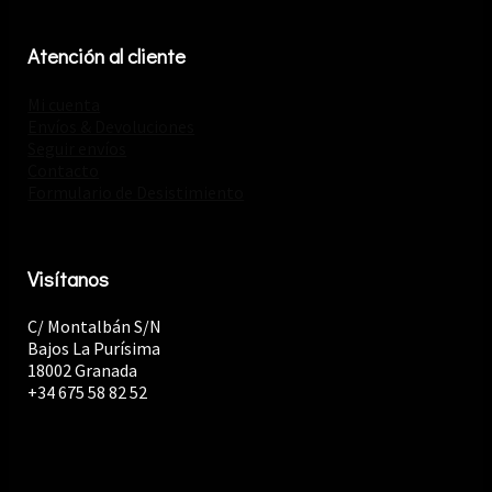
Atención al cliente
Mi cuenta
Envíos & Devoluciones
Seguir envíos
Contacto
Formulario de Desistimiento
Visítanos
C/ Montalbán S/N
Bajos La Purísima
18002 Granada
+34 675 58 82 52