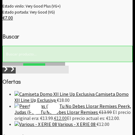
Estado vinilo: Very Good Plus (VG+)
Estado portada: Very Good (VG)
€
7.00
Buscar
Buscar!
Ofertas
Camiseta Domo
XII Line Up Exclusiva
€
18.00
Peerk,
Judas (PE) – Tu No Debes Llorar Remixes
€
13.99
El precio
original era: €13.99.
€
12.00
El precio actual es: €12.00.
Various - X ERIE 08
€
12.00