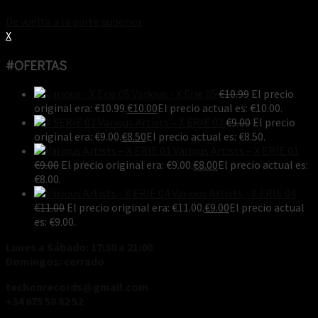
De vuelta a la parte superior
X
#OFERTAS
Various - X Erie 05
€
10.99
El precio
original era: €10.99.
€
10.00
El precio actual es: €10.00.
Various Artists ‎– X ERIE 03
€
9.00
El precio
original era: €9.00.
€
8.50
El precio actual es: €8.50.
Various Artists ‎– X ERIE 01
€
9.00
El precio original era: €9.00.
€
8.00
El precio actual es:
€8.00.
Various Artists - X ERIE 04
€
11.00
El precio original era: €11.00.
€
9.00
El precio actual
es: €9.00.
Lunes a Sábado: 17:30 a 21:00
Domingos: cerrado
techonrecords@gmail.com
+34 675 58 82 52