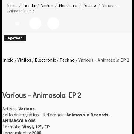
Inicio
/
Tienda
/
Vinilos
/
Electronic
/
Techno
/
Various ‎–
Animasola EP 2
¡Agotado!
¡Agotado!
¡Agotado!
¡Agotado!
¡Agotado!
¡Agotado!
¡Agotado!
¡Agotado!
¡Agotado!
Inicio
/
Vinilos
/
Electronic
/
Techno
/ Various ‎– Animasola EP 2
Various ‎– Animasola EP 2
Artista:
Various
Sello discográfico - Referencia:
Animasola Records ‎–
ANIMASOLA 006
Formato:
Vinyl, 12", EP
Lanzamiento:
2008