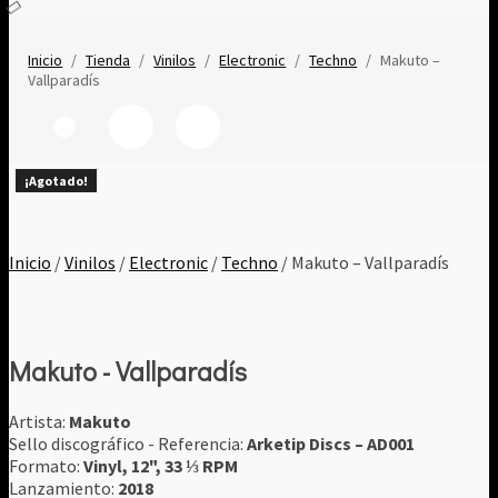
Inicio
/
Tienda
/
Vinilos
/
Electronic
/
Techno
/
Makuto –
Vallparadís
¡Agotado!
¡Agotado!
¡Agotado!
¡Agotado!
¡Agotado!
¡Agotado!
¡Agotado!
¡Agotado!
¡Agotado!
Inicio
/
Vinilos
/
Electronic
/
Techno
/ Makuto – Vallparadís
Makuto - Vallparadís
Artista:
Makuto
Sello discográfico - Referencia:
Arketip Discs ‎– AD001
Formato:
Vinyl, 12", 33 ⅓ RPM
Lanzamiento:
2018