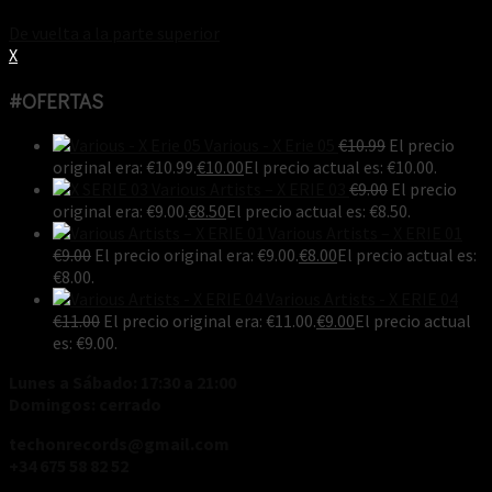
De vuelta a la parte superior
X
#OFERTAS
Various - X Erie 05
€
10.99
El precio
original era: €10.99.
€
10.00
El precio actual es: €10.00.
Various Artists ‎– X ERIE 03
€
9.00
El precio
original era: €9.00.
€
8.50
El precio actual es: €8.50.
Various Artists ‎– X ERIE 01
€
9.00
El precio original era: €9.00.
€
8.00
El precio actual es:
€8.00.
Various Artists - X ERIE 04
€
11.00
El precio original era: €11.00.
€
9.00
El precio actual
es: €9.00.
Lunes a Sábado: 17:30 a 21:00
Domingos: cerrado
techonrecords@gmail.com
+34 675 58 82 52