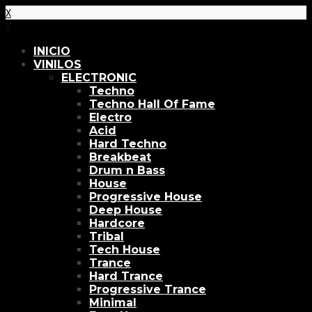
X
X
INICIO
VINILOS
ELECTRONIC
Techno
Techno Hall Of Fame
Electro
Acid
Hard Techno
Breakbeat
Drum n Bass
House
Progressive House
Deep House
Hardcore
Tribal
Tech House
Trance
Hard Trance
Progressive Trance
Minimal