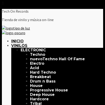
X
Tech On Records
Tienda de vinilo y música on-line
INICIO
VINILOS
ELECTRONIC
Techno
Techno Hall Of Fame
Electro
Acid
Hard Techno
Breakbeat
Drum n Bass
House
Progressive House
Deep House
Hardcore
Tribal