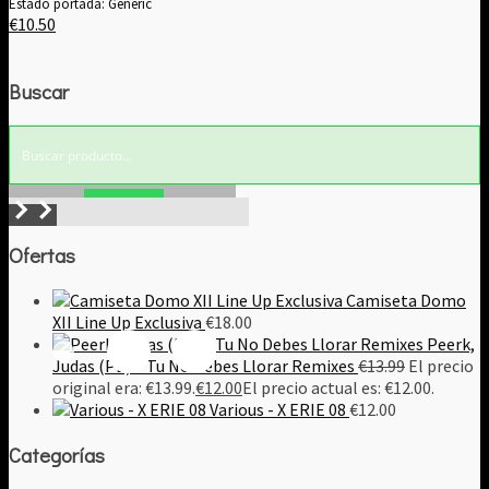
Estado portada: Generic
€
10.50
Buscar
Buscar!
Ofertas
Camiseta Domo
XII Line Up Exclusiva
€
18.00
Peerk,
Judas (PE) – Tu No Debes Llorar Remixes
€
13.99
El precio
original era: €13.99.
€
12.00
El precio actual es: €12.00.
Various - X ERIE 08
€
12.00
Categorías