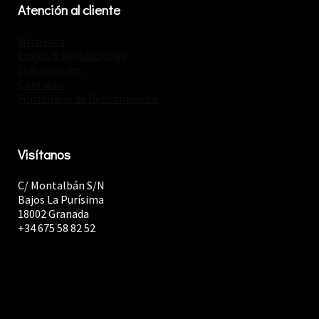
Atención al cliente
Mi cuenta
Envíos & Devoluciones
Seguir envíos
Contacto
Formulario de Desistimiento
Visítanos
C/ Montalbán S/N
Bajos La Purísima
18002 Granada
+34 675 58 82 52