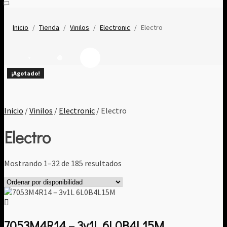
Inicio
/
Tienda
/
Vinilos
/
Electronic
/
Electro
¡Agotado!
¡Agotado!
¡Agotado!
Inicio
/
Vinilos
/
Electronic
/ Electro
Electro
Mostrando 1–32 de 185 resultados
7053M4R14 ‎– 3v1L 6L0B4L15M