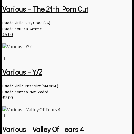
Various – The 21th Porn Cut
Estado vinilo: Very Good (VG)
Estado portada: Generic
€
5.00
Various – Y/Z
Estado vinilo: Near Mint (NM or M-)
Estado portada: Not Graded
€
7.00
Various ‎– Valley Of Tears 4