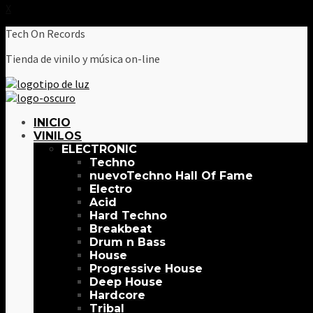
X
Tech On Records
Tienda de vinilo y música on-line
INICIO
VINILOS
ELECTRONIC
Techno
Techno Hall Of Fame
Electro
Acid
Hard Techno
Breakbeat
Drum n Bass
House
Progressive House
Deep House
Hardcore
Tribal