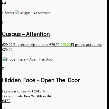
€
4.00
Oferta!
Gusgus – Attention
€
29.99
El precio original era: €29.99.
€
25.00
El precio actual es:
€25.00.
Hidden Face – Open The Door
Estado vinilo: Near Mint (NM or M-)
Estado portada: Near Mint (NM or M-)
€
4.50