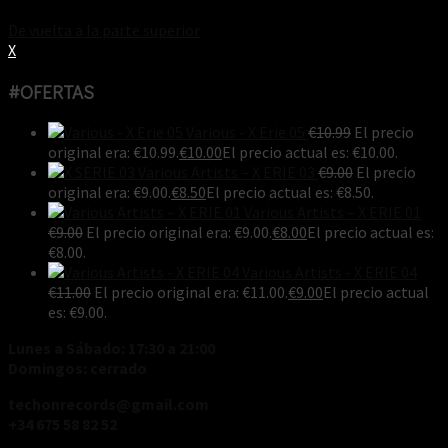
De vuelta a la parte superior
X
#OFERTAS
Various - X Erie 05
€
10.99
El precio
original era: €10.99.
€
10.00
El precio actual es: €10.00.
Various Artists ‎– X ERIE 03
€
9.00
El precio
original era: €9.00.
€
8.50
El precio actual es: €8.50.
Various Artists ‎– X ERIE 01
€
9.00
El precio original era: €9.00.
€
8.00
El precio actual es:
€8.00.
Various Artists - X ERIE 04
€
11.00
El precio original era: €11.00.
€
9.00
El precio actual
es: €9.00.
Lunes a Sábado: 17:30 a 21:00
Domingos: cerrado
techonrecords@gmail.com
+34 675 58 82 52