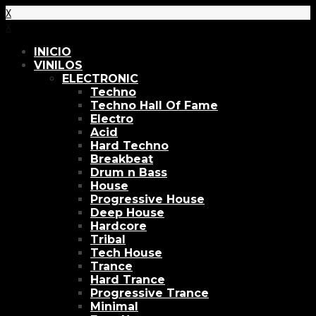
X
X
INICIO
VINILOS
ELECTRONIC
Techno
Techno Hall Of Fame
Electro
Acid
Hard Techno
Breakbeat
Drum n Bass
House
Progressive House
Deep House
Hardcore
Tribal
Tech House
Trance
Hard Trance
Progressive Trance
Minimal