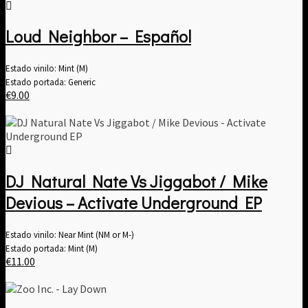
€12.00.
€11.00.
Loud Neighbor – Español
Estado vinilo: Mint (M)
Estado portada: Generic
€
9.00
DJ Natural Nate Vs Jiggabot / Mike
Devious – Activate Underground EP
Estado vinilo: Near Mint (NM or M-)
Estado portada: Mint (M)
€
11.00