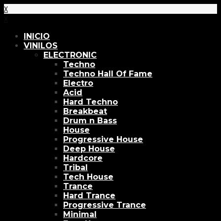
X
X
INICIO
VINILOS
ELECTRONIC
Techno
Techno Hall Of Fame
Electro
Acid
Hard Techno
Breakbeat
Drum n Bass
House
Progressive House
Deep House
Hardcore
Tribal
Tech House
Trance
Hard Trance
Progressive Trance
Minimal