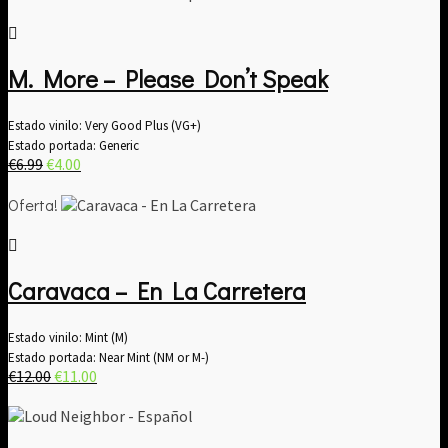
era:
es:
€11.00.
€9.00.
M. More – Please Don’t Speak
Estado vinilo: Very Good Plus (VG+)
Estado portada: Generic
El
El
€
6.99
€
4.00
precio
precio
original
actual
Oferta!
era:
es:
€6.99.
€4.00.
Caravaca – En La Carretera
Estado vinilo: Mint (M)
Estado portada: Near Mint (NM or M-)
El
El
€
12.00
€
11.00
precio
precio
original
actual
era:
es: