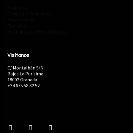
Mi cuenta
Envíos & Devoluciones
Seguir envíos
Contacto
Formulario de Desistimiento
Visítanos
C/ Montalbán S/N
Bajos La Purísima
18002 Granada
+34 675 58 82 52