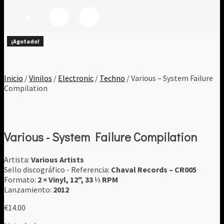
¡Agotado!
¡Agotado!
¡Agotado!
¡Agotado!
¡Agotado!
¡Agotado!
¡Agotado!
Inicio
/
Vinilos
/
Electronic
/
Techno
/ Various – System Failure
Compilation
Various - System Failure Compilation
Artista:
Various Artists
Sello discográfico - Referencia:
Chaval Records ‎– CR005
Formato:
2 × Vinyl, 12", 33 ⅓ RPM
Lanzamiento:
2012
€
14.00