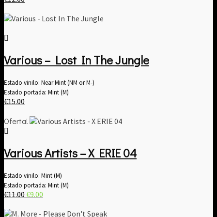
Various – Lost In The Jungle
Estado vinilo: Near Mint (NM or M-)
Estado portada: Mint (M)
€
15.00
Oferta!
Various Artists – X ERIE 04
Estado vinilo: Mint (M)
Estado portada: Mint (M)
El
El
€
11.00
€
9.00
precio
precio
original
actual