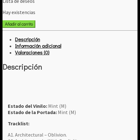
Lista de deseos
Hay existencias
Various
Añadir al carrito
-
System
Descripción
Failure
Información adicional
Compilation
Valoraciones (0)
cantidad
Descripción
Estado del Vinilo:
Mint (M)
Estado de la Portada:
Mint (M)
Tracklist:
A1. Architectural – Oblivion.