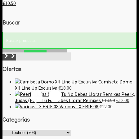
€
10.50
Buscar
Buscar!
Ofertas
Camiseta Domo
XII Line Up Exclusiva
€
18.00
Peerk,
El
El
Judas (PE) – Tu No Debes Llorar Remixes
€
13.99
€
12.00
precio
prec
Various - X ERIE 08
€
12.00
original
actu
Categorías
era:
es:
€13.99.
€12.