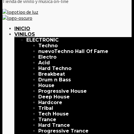
Tienda de vinilo y música on-line
INICIO
VINILOS
ELECTRONIC
Techno
Techno Hall Of Fame
Electro
Acid
Hard Techno
Breakbeat
Drum n Bass
House
Progressive House
Deep House
Hardcore
Tribal
Tech House
Trance
Hard Trance
Progressive Trance