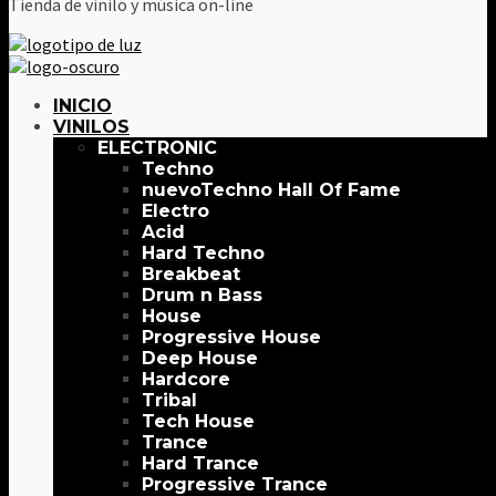
Tienda de vinilo y música on-line
INICIO
VINILOS
ELECTRONIC
Techno
Techno Hall Of Fame
Electro
Acid
Hard Techno
Breakbeat
Drum n Bass
House
Progressive House
Deep House
Hardcore
Tribal
Tech House
Trance
Hard Trance
Progressive Trance