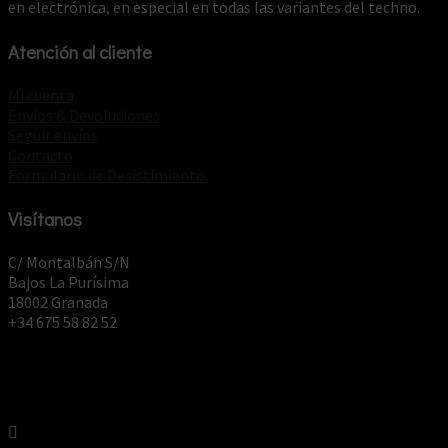
en electrónica, en especial en todas las variantes del techno.
Atención al cliente
Mi cuenta
Envíos & Devoluciones
Seguir envíos
Contacto
Formulario de Desistimiento
Visítanos
C/ Montalbán S/N
Bajos La Purísima
18002 Granada
+34 675 58 82 52