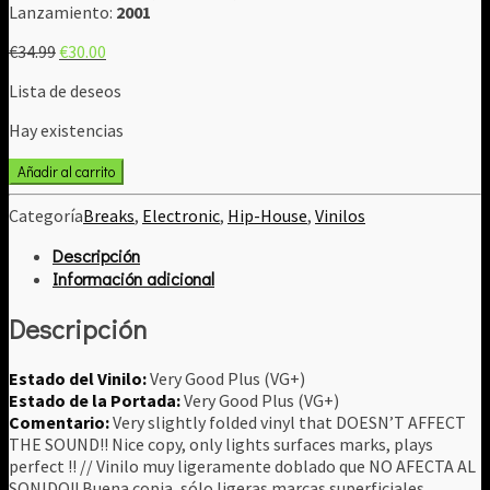
Lanzamiento:
2001
El
El
€
34.99
€
30.00
precio
precio
Lista de deseos
original
actual
era:
es:
Hay existencias
€34.99.
€30.00.
Tipper
Añadir al carrito
-
Tug
Categoría
Breaks
,
Electronic
,
Hip-House
,
Vinilos
Of
Descripción
War
cantidad
Información adicional
Descripción
Estado del Vinilo:
Very Good Plus (VG+)
Estado de la Portada:
Very Good Plus (VG+)
Comentario:
Very slightly folded vinyl that DOESN’T AFFECT
THE SOUND!! Nice copy, only lights surfaces marks, plays
perfect !! // Vinilo muy ligeramente doblado que NO AFECTA AL
SONIDO!! Buena copia, sólo ligeras marcas superficiales,