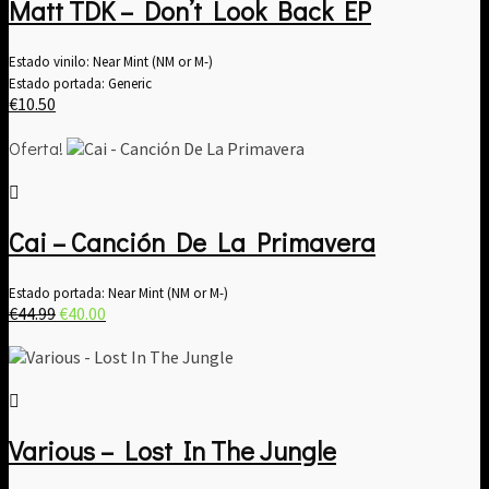
Matt TDK – Don’t Look Back EP
Estado vinilo: Near Mint (NM or M-)
Estado portada: Generic
€
10.50
Oferta!
Cai – Canción De La Primavera
Estado portada: Near Mint (NM or M-)
El
El
€
44.99
€
40.00
precio
precio
original
actual
era:
es:
€44.99.
€40.00.
Various – Lost In The Jungle