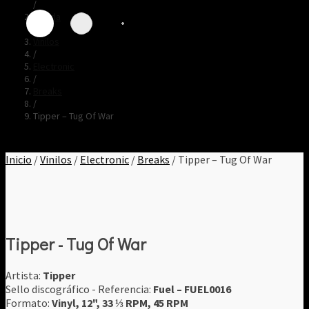
/
Tienda
/
Vinilos
/
Electronic
/
Breaks
/
Tipper – Tug Of War
Inicio
/
Vinilos
/
Electronic
/
Breaks
/ Tipper – Tug Of War
Tipper - Tug Of War
Artista:
Tipper
Sello discográfico - Referencia:
Fuel ‎– FUEL0016
Formato:
Vinyl, 12", 33 ⅓ RPM, 45 RPM