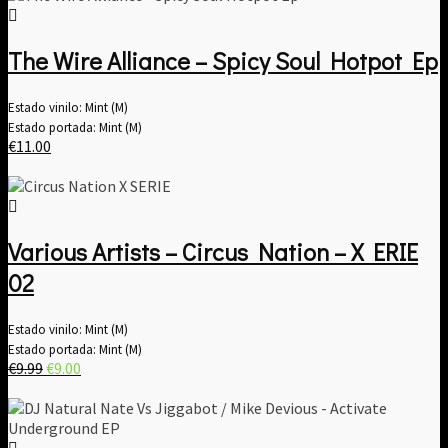
The Wire Alliance – Spicy Soul Hotpot Ep
Estado vinilo: Mint (M)
Estado portada: Mint (M)
€
11.00
Various Artists – Circus Nation – X ERIE
02
Estado vinilo: Mint (M)
Estado portada: Mint (M)
El
El
€
9.99
€
9.00
precio
precio
original
actual
era:
es:
€9.99.
€9.00.