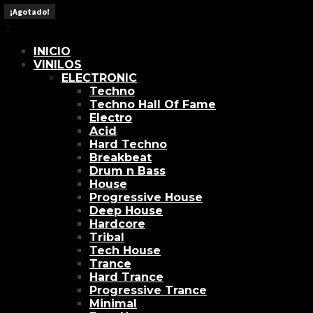
X
¡Agotado!
¡Agotado!
¡Agotado!
¡Agotado!
¡Agotado!
¡Agotado!
¡Agotado!
¡Agotado!
¡Agotado!
¡Agotado!
X
INICIO
VINILOS
ELECTRONIC
Techno
Techno Hall Of Fame
Electro
Acid
Hard Techno
Breakbeat
Drum n Bass
House
Progressive House
Deep House
Hardcore
Tribal
Tech House
Trance
Hard Trance
Progressive Trance
Minimal