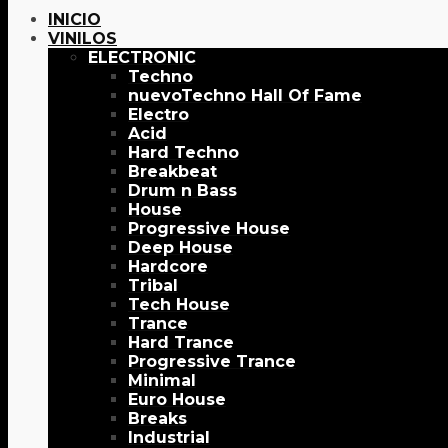
INICIO
VINILOS
ELECTRONIC
Techno
Techno Hall Of Fame
Electro
Acid
Hard Techno
Breakbeat
Drum n Bass
House
Progressive House
Deep House
Hardcore
Tribal
Tech House
Trance
Hard Trance
Progressive Trance
Minimal
Euro House
Breaks
Industrial