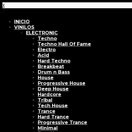
X
X
INICIO
VINILOS
ELECTRONIC
Techno
Techno Hall Of Fame
Electro
Acid
Hard Techno
Breakbeat
Drum n Bass
House
Progressive House
Deep House
Hardcore
Tribal
Tech House
Trance
Hard Trance
Progressive Trance
Minimal