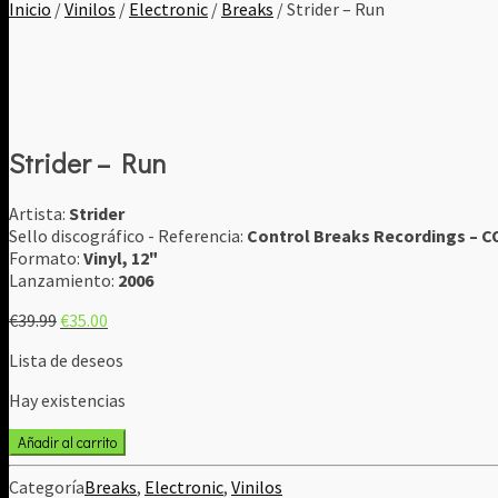
Inicio
/
Vinilos
/
Electronic
/
Breaks
/ Strider ‎– Run
Strider ‎– Run
Artista:
Strider
Sello discográfico - Referencia:
Control Breaks Recordings ‎– 
Formato:
Vinyl, 12"
Lanzamiento:
2006
El
El
€
39.99
€
35.00
precio
precio
Lista de deseos
original
actual
era:
es:
Hay existencias
€39.99.
€35.00.
Strider
Añadir al carrito
‎–
Run
Categoría
Breaks
,
Electronic
,
Vinilos