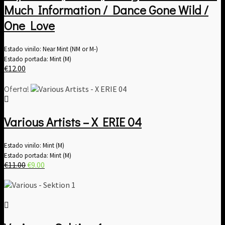
Much Information / Dance Gone Wild /
One Love
Estado vinilo: Near Mint (NM or M-)
Estado portada: Mint (M)
€
12.00
Oferta!
Various Artists – X ERIE 04
Estado vinilo: Mint (M)
Estado portada: Mint (M)
El
El
€
11.00
€
9.00
precio
precio
original
actual
era:
es:
€11.00.
€9.00.