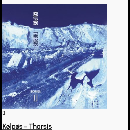
Kølpøs – Tharsis