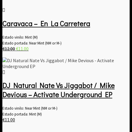
Caravaca – En La Carretera
Estado vinilo: Mint (M)
Estado portada: Near Mint (NM or M-)
El
El
€
12.00
€
11.00
precio
precio
original
actual
era:
es:
€12.00.
€11.00.
DJ Natural Nate Vs Jiggabot / Mike
Devious – Activate Underground EP
Estado vinilo: Near Mint (NM or M-)
Estado portada: Mint (M)
€
11.00