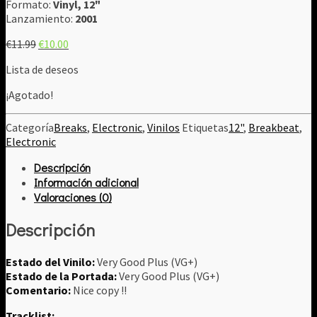
Formato:
Vinyl, 12"
Lanzamiento:
2001
El
El
€
11.99
€
10.00
precio
precio
Lista de deseos
original
actual
era:
es:
¡Agotado!
€11.99.
€10.00.
Categoría
Breaks
,
Electronic
,
Vinilos
Etiquetas
12"
,
Breakbeat
,
Electronic
Descripción
Información adicional
Valoraciones (0)
Descripción
Estado del Vinilo:
Very Good Plus (VG+)
Estado de la Portada:
Very Good Plus (VG+)
Comentario:
Nice copy !!
Tracklist: