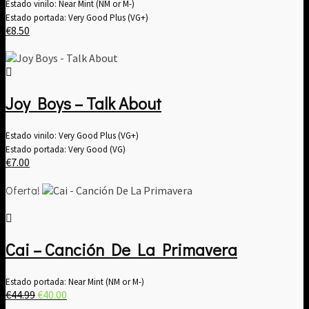
Estado vinilo: Near Mint (NM or M-)
Estado portada: Very Good Plus (VG+)
€
8.50
Joy Boys – Talk About
Estado vinilo: Very Good Plus (VG+)
Estado portada: Very Good (VG)
€
7.00
Oferta!
Cai – Canción De La Primavera
Estado portada: Near Mint (NM or M-)
El
El
€
44.99
€
40.00
precio
precio