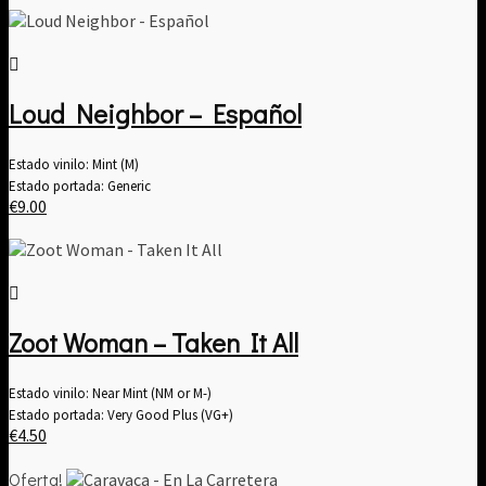
original
actual
era:
es:
€44.99.
€40.00.
Loud Neighbor – Español
Estado vinilo: Mint (M)
Estado portada: Generic
€
9.00
Zoot Woman – Taken It All
Estado vinilo: Near Mint (NM or M-)
Estado portada: Very Good Plus (VG+)
€
4.50
Oferta!