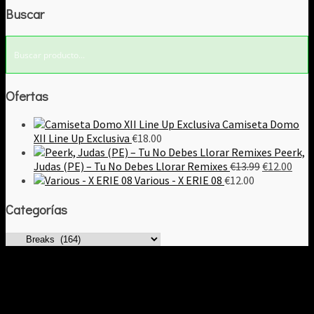
Buscar
Ofertas
Camiseta Domo
XII Line Up Exclusiva
€
18.00
Peerk,
El
El
Judas (PE) – Tu No Debes Llorar Remixes
€
13.99
€
12.00
precio
prec
Various - X ERIE 08
€
12.00
original
actu
Categorías
era:
es:
€13.99.
€12.