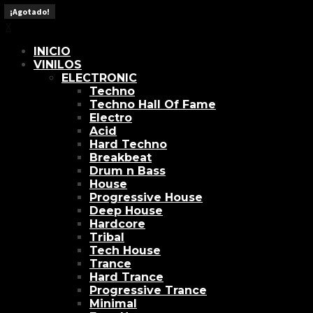
X
¡Agotado!
¡Agotado!
¡Agotado!
¡Agotado!
¡Agotado!
¡Agotado!
¡Agotado!
¡Agotado!
¡Agotado!
X
INICIO
VINILOS
ELECTRONIC
Techno
Techno Hall Of Fame
Electro
Acid
Hard Techno
Breakbeat
Drum n Bass
House
Progressive House
Deep House
Hardcore
Tribal
Tech House
Trance
Hard Trance
Progressive Trance
Minimal