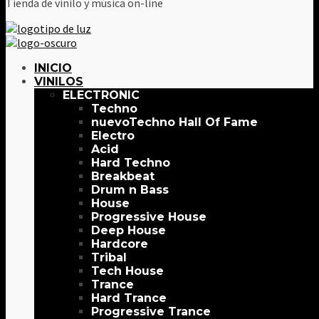
Tienda de vinilo y música on-line
INICIO
VINILOS
ELECTRONIC
Techno
Techno Hall Of Fame
Electro
Acid
Hard Techno
Breakbeat
Drum n Bass
House
Progressive House
Deep House
Hardcore
Tribal
Tech House
Trance
Hard Trance
Progressive Trance