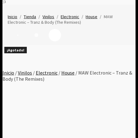
Inicio
/
Tienda
/
Vinilos
/
Electronic
/
House
/
MAW
Electronic – Tranz & Body (The Remixes)
¡Agotado!
¡Agotado!
¡Agotado!
¡Agotado!
¡Agotado!
¡Agotado!
¡Agotado!
¡Agotado!
¡Agotado!
Inicio
/
Vinilos
/
Electronic
/
House
/ MAW Electronic – Tranz &
Body (The Remixes)