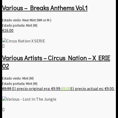
Various – Breaks Anthems Vol​.​1
Estado vinilo: Near Mint (NM or M-)
Estado portada: Mint (M)
€
16.00
Various Artists – Circus Nation – X ERIE
02
Estado vinilo: Mint (M)
Estado portada: Mint (M)
€
9.99
El precio original era: €9.99.
€
9.00
El precio actual es: €9.00.