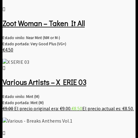
Zoot Woman – Taken It All
Estado vinilo: Near Mint (NM or M-)
Estado portada: Very Good Plus (VG+)
€
4.50
Various Artists ‎– X ERIE 03
Estado vinilo: Mint (M)
Estado portada: Mint (M)
€
9.00
El precio original era: €9.00.
€
8.50
El precio actual es: €8.50.