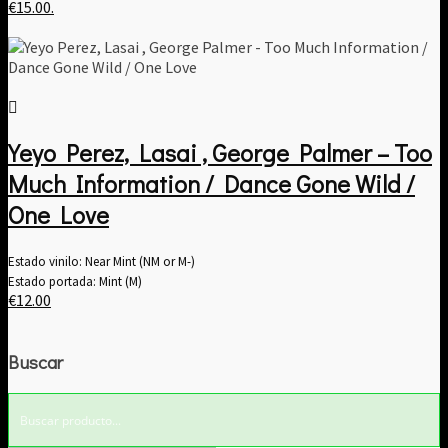
€15.00.
Yeyo Perez, Lasai , George Palmer – Too
Much Information / Dance Gone Wild /
One Love
Estado vinilo: Near Mint (NM or M-)
Estado portada: Mint (M)
€
12.00
Buscar