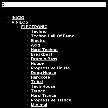
X
X
INICIO
VINILOS
ELECTRONIC
Techno
Techno Hall Of Fame
Electro
Acid
Hard Techno
Breakbeat
Drum n Bass
House
Progressive House
Deep House
Hardcore
Tribal
Tech House
Trance
Hard Trance
Progressive Trance
Minimal