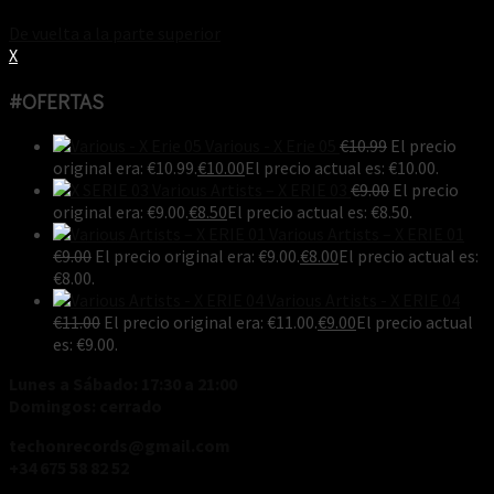
De vuelta a la parte superior
X
#OFERTAS
Various - X Erie 05
€
10.99
El precio
original era: €10.99.
€
10.00
El precio actual es: €10.00.
Various Artists ‎– X ERIE 03
€
9.00
El precio
original era: €9.00.
€
8.50
El precio actual es: €8.50.
Various Artists ‎– X ERIE 01
€
9.00
El precio original era: €9.00.
€
8.00
El precio actual es:
€8.00.
Various Artists - X ERIE 04
€
11.00
El precio original era: €11.00.
€
9.00
El precio actual
es: €9.00.
Lunes a Sábado: 17:30 a 21:00
Domingos: cerrado
techonrecords@gmail.com
+34 675 58 82 52