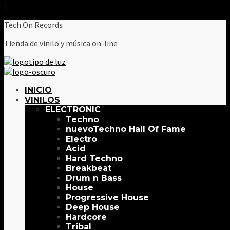
X
Tech On Records
Tienda de vinilo y música on-line
INICIO
VINILOS
ELECTRONIC
Techno
Techno Hall Of Fame
Electro
Acid
Hard Techno
Breakbeat
Drum n Bass
House
Progressive House
Deep House
Hardcore
Tribal