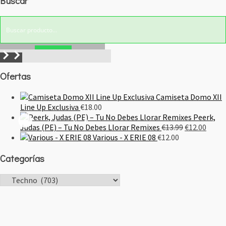
Buscar
€44.99.
€40.00.
Buscar!
Ofertas
Camiseta Domo XII
Line Up Exclusiva
€
18.00
Peerk,
El
El
Judas (PE) – Tu No Debes Llorar Remixes
€
13.99
€
12.00
precio
preci
Various - X ERIE 08
€
12.00
original
actua
Categorías
era:
es:
€13.99.
€12.00