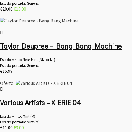
Estado portada: Generic
El
El
€
20.00
€
15.00
precio
precio
original
actual
era:
es:
€20.00.
€15.00.
Taylor Deupree – Bang Bang Machine
Estado vinilo: Near Mint (NM or M-)
Estado portada: Generic
€
15.99
Oferta!
Various Artists – X ERIE 04
Estado vinilo: Mint (M)
Estado portada: Mint (M)
El
El
€
11.00
€
9.00