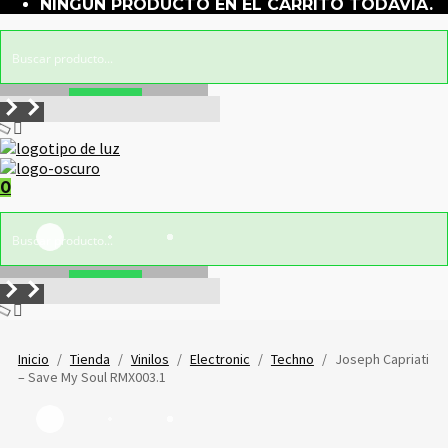
NINGÚN PRODUCTO EN EL CARRITO TODAVÍA.
Buscar!
0
Buscar!
Inicio
/
Tienda
/
Vinilos
/
Electronic
/
Techno
/
Joseph Capriati
‎– Save My Soul RMX003.1