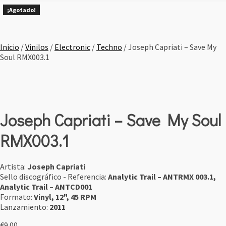
¡Agotado!
¡Agotado!
¡Agotado!
¡Agotado!
¡Agotado!
¡Agotado!
¡Agotado!
Inicio
/
Vinilos
/
Electronic
/
Techno
/ Joseph Capriati ‎– Save My
Soul RMX003.1
Joseph Capriati ‎– Save My Soul
RMX003.1
Artista:
Joseph Capriati ‎
Sello discográfico - Referencia:
Analytic Trail ‎– ANTRMX 003.1,
Analytic Trail ‎– ANTCD001
Formato:
Vinyl, 12", 45 RPM
Lanzamiento:
2011
€
9.00