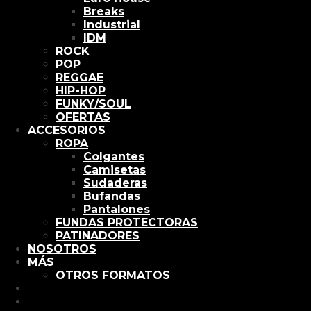
Breaks
Industrial
IDM
ROCK
POP
REGGAE
HIP-HOP
FUNKY/SOUL
OFERTAS
ACCESORIOS
ROPA
Colgantes
Camisetas
Sudaderas
Bufandas
Pantalones
FUNDAS PROTECTORAS
PATINADORES
NOSOTROS
MÁS
OTROS FORMATOS