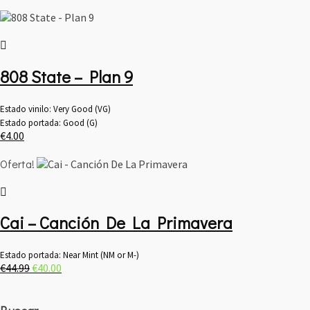
precio
precio
original
actual
era:
es:
€11.00.
€9.00.
808 State – Plan 9
Estado vinilo: Very Good (VG)
Estado portada: Good (G)
€
4.00
Oferta!
Cai – Canción De La Primavera
Estado portada: Near Mint (NM or M-)
El
El
€
44.99
€
40.00
precio
precio
original
actual
era:
es: