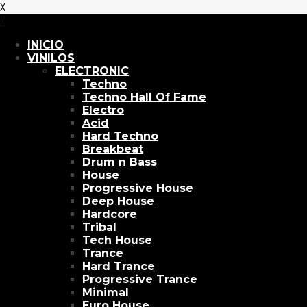
X
X
INICIO
VINILOS
ELECTRONIC
Techno
Techno Hall Of Fame
Electro
Acid
Hard Techno
Breakbeat
Drum n Bass
House
Progressive House
Deep House
Hardcore
Tribal
Tech House
Trance
Hard Trance
Progressive Trance
Minimal
Euro House