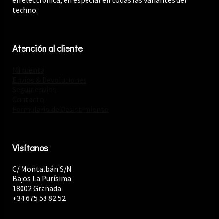
en electrónica, en especial en todas las variantes del
techno.
Atención al cliente
Mi cuenta
Envíos & Devoluciones
Seguir envíos
Contacto
Formulario de Desistimiento
Visítanos
C/ Montalbán S/N
Bajos La Purísima
18002 Granada
+34 675 58 82 52