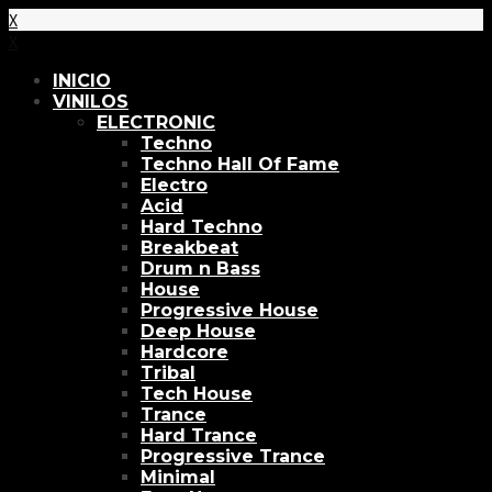
X
X
INICIO
VINILOS
ELECTRONIC
Techno
Techno Hall Of Fame
Electro
Acid
Hard Techno
Breakbeat
Drum n Bass
House
Progressive House
Deep House
Hardcore
Tribal
Tech House
Trance
Hard Trance
Progressive Trance
Minimal