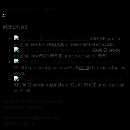
De vuelta a la parte superior
X
#OFERTAS
Various - X Erie 05
€
10.99
El precio
original era: €10.99.
€
10.00
El precio actual es: €10.00.
Various Artists ‎– X ERIE 03
€
9.00
El precio
original era: €9.00.
€
8.50
El precio actual es: €8.50.
Various Artists ‎– X ERIE 01
€
9.00
El precio original era: €9.00.
€
8.00
El precio actual es:
€8.00.
Various Artists - X ERIE 04
€
11.00
El precio original era: €11.00.
€
9.00
El precio actual
es: €9.00.
Lunes a Sábado: 17:30 a 21:00
Domingos: cerrado
techonrecords@gmail.com
+34 675 58 82 52