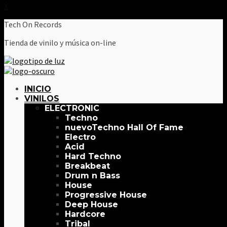
X
Tech On Records
Tienda de vinilo y música on-line
INICIO
VINILOS
ELECTRONIC
Techno
Techno Hall Of Fame
Electro
Acid
Hard Techno
Breakbeat
Drum n Bass
House
Progressive House
Deep House
Hardcore
Tribal