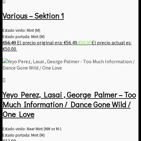
Various – Sektion 1
Estado vinilo: Mint (M)
Estado portada: Mint (M)
€
56.49
El precio original era: €56.49.
€
50.00
El precio actual es:
€50.00.
Yeyo Perez, Lasai , George Palmer – Too
Much Information / Dance Gone Wild /
One Love
Estado vinilo: Near Mint (NM or M-)
Estado portada: Mint (M)
€
12.00