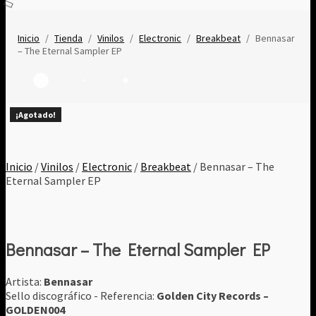
Inicio
/
Tienda
/
Vinilos
/
Electronic
/
Breakbeat
/
Bennasar
‎– The Eternal Sampler EP
¡Agotado!
¡Agotado!
¡Agotado!
¡Agotado!
¡Agotado!
¡Agotado!
¡Agotado!
¡Agotado!
¡Agotado!
Inicio
/
Vinilos
/
Electronic
/
Breakbeat
/ Bennasar ‎– The
Eternal Sampler EP
Bennasar ‎– The Eternal Sampler EP
Artista:
Bennasar
Sello discográfico - Referencia:
Golden City Records ‎–
GOLDEN004