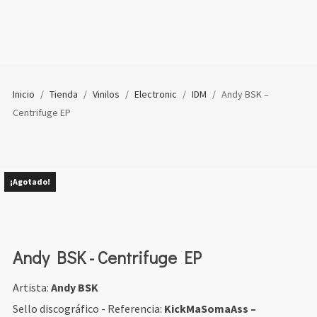
Inicio
/
Tienda
/
Vinilos
/
Electronic
/
IDM
/
Andy BSK –
Centrifuge EP
¡Agotado!
Andy BSK - Centrifuge EP
Artista:
Andy BSK
Sello discográfico - Referencia:
KickMaSomaAss ‎–