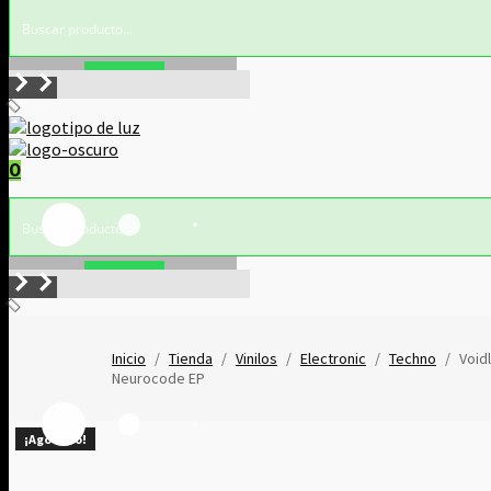
Buscar!
0
Buscar!
Inicio
/
Tienda
/
Vinilos
/
Electronic
/
Techno
/
Void
Neurocode EP
¡Agotado!
¡Agotado!
¡Agotado!
¡Agotado!
¡Agotado!
¡Agotado!
¡Agotado!
¡Agotado!
¡Agotado!