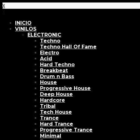
X
X
INICIO
VINILOS
ELECTRONIC
Techno
Techno Hall Of Fame
Electro
Acid
Hard Techno
Breakbeat
Drum n Bass
House
Progressive House
Deep House
Hardcore
Tribal
Tech House
Trance
Hard Trance
Progressive Trance
Minimal