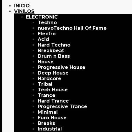
INICIO
VINILOS
ELECTRONIC
Techno
Techno Hall Of Fame
Electro
Acid
Hard Techno
Breakbeat
Drum n Bass
House
Progressive House
Deep House
Hardcore
Tribal
Tech House
Trance
Hard Trance
Progressive Trance
Minimal
Euro House
Breaks
Industrial