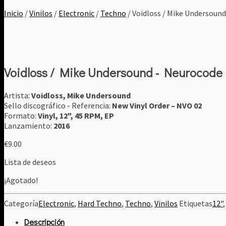
Inicio
/
Vinilos
/
Electronic
/
Techno
/ Voidloss / Mike Undersoun
Voidloss / Mike Undersound - Neurocode
Artista:
Voidloss, Mike Undersound
Sello discográfico - Referencia:
New Vinyl Order ‎– NVO 02
Formato:
Vinyl, 12", 45 RPM, EP
Lanzamiento:
2016
€
9.00
Lista de deseos
¡Agotado!
Categoría
Electronic
,
Hard Techno
,
Techno
,
Vinilos
Etiquetas
12"
Descripción