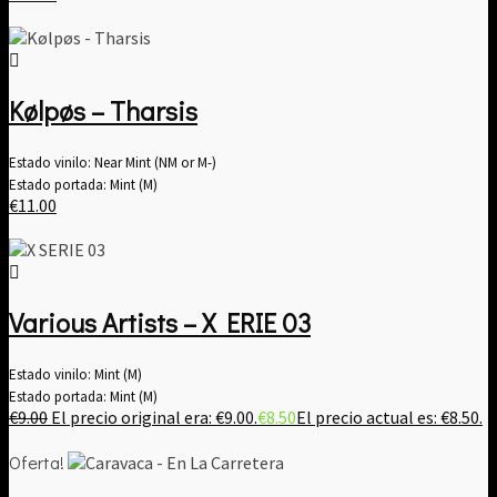
Kølpøs – Tharsis
Estado vinilo: Near Mint (NM or M-)
Estado portada: Mint (M)
€
11.00
Various Artists ‎– X ERIE 03
Estado vinilo: Mint (M)
Estado portada: Mint (M)
€
9.00
El precio original era: €9.00.
€
8.50
El precio actual es: €8.50.
Oferta!