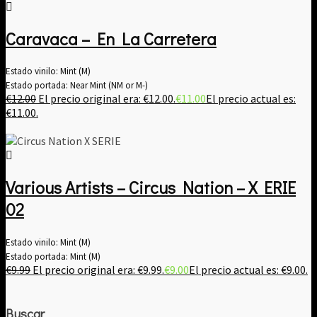
Caravaca – En La Carretera
Estado vinilo: Mint (M)
Estado portada: Near Mint (NM or M-)
€
12.00
El precio original era: €12.00.
€
11.00
El precio actual es:
€11.00.
Various Artists – Circus Nation – X ERIE
02
Estado vinilo: Mint (M)
Estado portada: Mint (M)
€
9.99
El precio original era: €9.99.
€
9.00
El precio actual es: €9.00.
Buscar