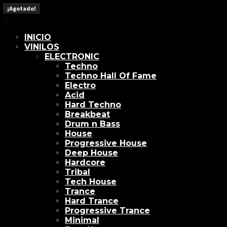
X
¡Agotado!
¡Agotado!
¡Agotado!
¡Agotado!
¡Agotado!
¡Agotado!
¡Agotado!
¡Agotado!
¡Agotado!
¡Agotado!
¡Agotado!
X
INICIO
VINILOS
ELECTRONIC
Techno
Techno Hall Of Fame
Electro
Acid
Hard Techno
Breakbeat
Drum n Bass
House
Progressive House
Deep House
Hardcore
Tribal
Tech House
Trance
Hard Trance
Progressive Trance
Minimal