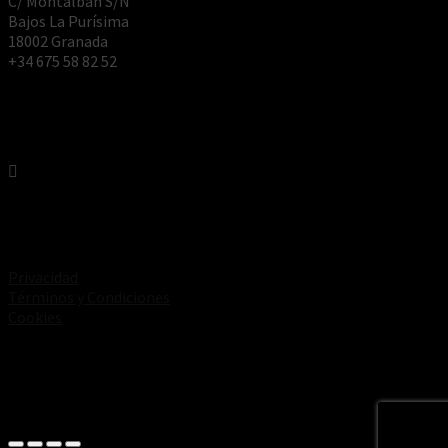
C/ Montalbán S/N
Bajos La Purísima
18002 Granada
+34 675 58 82 52
Privacidad
Términos y Condiciones
Cookies