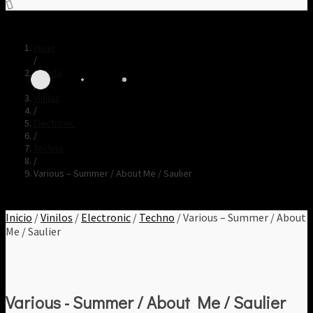
Inicio
/
Tienda
/
Vinilos
/
Electronic
/
Techno
/
Various – Summer / About Me / Saulier
Inicio
/
Vinilos
/
Electronic
/
Techno
/ Various – Summer / About
Me / Saulier
Various - Summer / About Me / Saulier