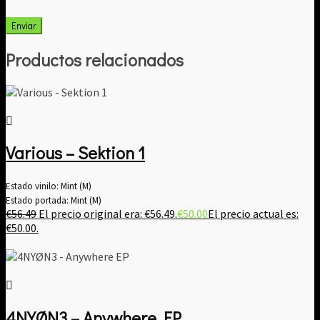
Productos relacionados
Various – Sektion 1
Estado vinilo: Mint (M)
Estado portada: Mint (M)
€
56.49
El precio original era: €56.49.
€
50.00
El precio actual es:
€50.00.
4NYØN3 – Anywhere EP