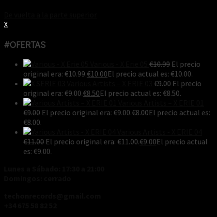
De vuelta a la parte superior
X
#OFERTAS
Various - X Erie 05
€
10.99
El precio
original era: €10.99.
€
10.00
El precio actual es: €10.00.
Various Artists ‎– X ERIE 03
€
9.00
El precio
original era: €9.00.
€
8.50
El precio actual es: €8.50.
Various Artists ‎– X ERIE 01
€
9.00
El precio original era: €9.00.
€
8.00
El precio actual es:
€8.00.
Various Artists - X ERIE 04
€
11.00
El precio original era: €11.00.
€
9.00
El precio actual
es: €9.00.
Lunes a Sábado: 17:30 a 21:00
Domingos: cerrado
techonrecords@gmail.com
+34 675 58 82 52