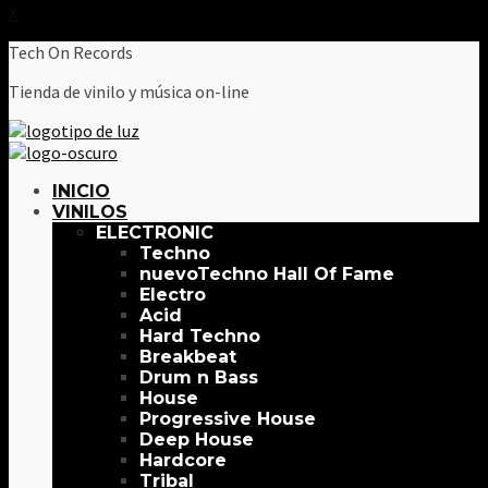
X
Tech On Records
Tienda de vinilo y música on-line
INICIO
VINILOS
ELECTRONIC
Techno
Techno Hall Of Fame
Electro
Acid
Hard Techno
Breakbeat
Drum n Bass
House
Progressive House
Deep House
Hardcore
Tribal