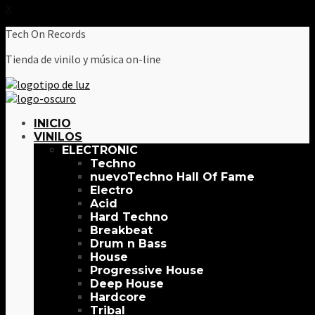
X
Tech On Records
Tienda de vinilo y música on-line
INICIO
VINILOS
ELECTRONIC
Techno
Techno Hall Of Fame
Electro
Acid
Hard Techno
Breakbeat
Drum n Bass
House
Progressive House
Deep House
Hardcore
Tribal