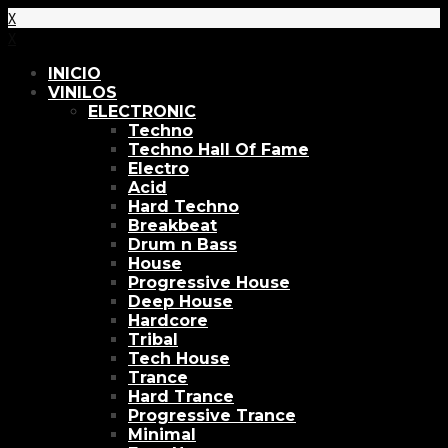
X
X
INICIO
VINILOS
ELECTRONIC
Techno
Techno Hall Of Fame
Electro
Acid
Hard Techno
Breakbeat
Drum n Bass
House
Progressive House
Deep House
Hardcore
Tribal
Tech House
Trance
Hard Trance
Progressive Trance
Minimal