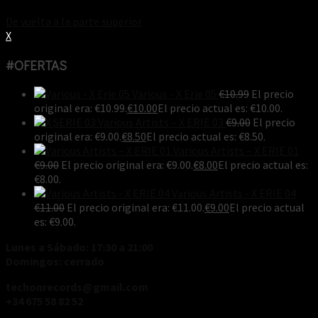
De vuelta a la parte superior
X
#OFERTAS
Various - X Erie 05
€
10.99
El precio
original era: €10.99.
€
10.00
El precio actual es: €10.00.
Various Artists ‎– X ERIE 03
€
9.00
El precio
original era: €9.00.
€
8.50
El precio actual es: €8.50.
Various Artists ‎– X ERIE 01
€
9.00
El precio original era: €9.00.
€
8.00
El precio actual es:
€8.00.
Various Artists - X ERIE 04
€
11.00
El precio original era: €11.00.
€
9.00
El precio actual
es: €9.00.
Lunes a Sábado: 17:30 a 21:00
Domingos: cerrado
techonrecords@gmail.com
+34 675 58 82 52