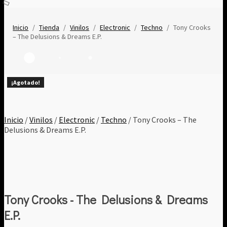
Inicio
/
Tienda
/
Vinilos
/
Electronic
/
Techno
/
Tony Crooks
– The Delusions & Dreams E.P.
¡Agotado!
¡Agotado!
¡Agotado!
¡Agotado!
¡Agotado!
¡Agotado!
¡Agotado!
¡Agotado!
¡Agotado!
Inicio
/
Vinilos
/
Electronic
/
Techno
/ Tony Crooks – The
Delusions & Dreams E.P.
Tony Crooks - The Delusions & Dreams
E.P.