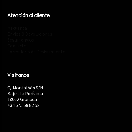
Atención al cliente
Mi cuenta
Envíos & Devoluciones
Seguir envíos
Contacto
Formulario de Desistimiento
Visítanos
C/ Montalbán S/N
Bajos La Purísima
18002 Granada
+34 675 58 82 52