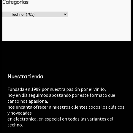
Categorías
era:
es:
€13.99.
€12.
Nuestra tienda
Fundada en 1999 por nuestra pasión por el vinilo,
hoy en día seguimos apostando por este formato que
tanto nos apasiona,
nos encanta ofrecer a nuestros clientes todos los clásicos
y novedades
en electrónica, en especial en todas las variantes del
techno.