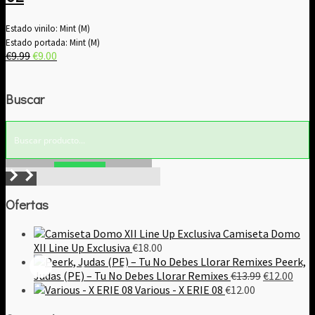
Estado vinilo: Mint (M)
Estado portada: Mint (M)
El
El
€
9.99
€
9.00
precio
precio
original
actual
Buscar
era:
es:
€9.99.
€9.00.
Buscar!
Ofertas
Camiseta Domo
XII Line Up Exclusiva
€
18.00
Peerk,
El
El
Judas (PE) – Tu No Debes Llorar Remixes
€
13.99
€
12.00
precio
prec
Various - X ERIE 08
€
12.00
original
actu