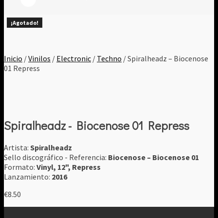
¡Agotado!
¡Agotado!
¡Agotado!
¡Agotado!
¡Agotado!
¡Agotado!
¡Agotado!
¡Agotado!
¡Agotado!
Inicio
/
Vinilos
/
Electronic
/
Techno
/ Spiralheadz – Biocenose
01 Repress
Spiralheadz - Biocenose 01 Repress
Artista:
Spiralheadz
Sello discográfico - Referencia:
Biocenose ‎– Biocenose 01
Formato:
Vinyl, 12", Repress
Lanzamiento:
2016
€
8.50