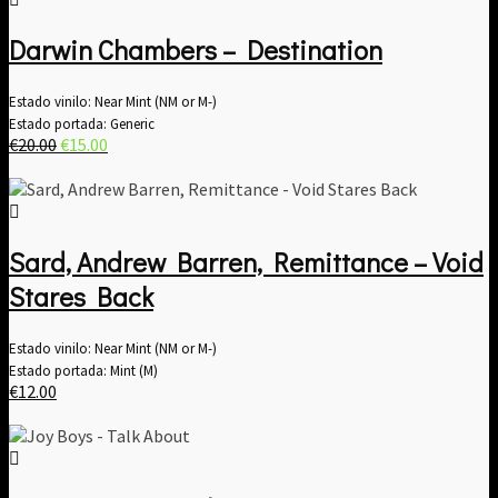
€56.49.
€50.00.
Darwin Chambers – Destination
Estado vinilo: Near Mint (NM or M-)
Estado portada: Generic
El
El
€
20.00
€
15.00
precio
precio
original
actual
era:
es:
€20.00.
€15.00.
Sard, Andrew Barren, Remittance – Void
Stares Back
Estado vinilo: Near Mint (NM or M-)
Estado portada: Mint (M)
€
12.00