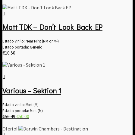
Matt TDK – Don’t Look Back EP
Estado vinilo: Near Mint (NM or M-)
Estado portada: Generic
€
10.50
Various – Sektion 1
Estado vinilo: Mint (M)
Estado portada: Mint (M)
El
El
€
56.49
€
50.00
precio
precio
original
actual
Oferta!
era:
es: