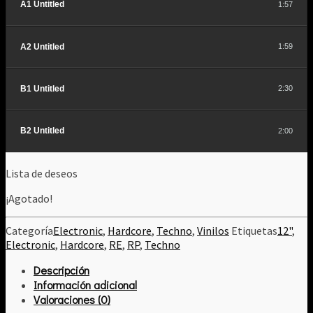
A1 Untitled
1:57
A2 Untitled
1:59
B1 Untitled
2:30
B2 Untitled
2:00
Lista de deseos
¡Agotado!
Categoría
Electronic
,
Hardcore
,
Techno
,
Vinilos
Etiquetas
12"
,
Electronic
,
Hardcore
,
RE
,
RP
,
Techno
Descripción
Información adicional
Valoraciones (0)