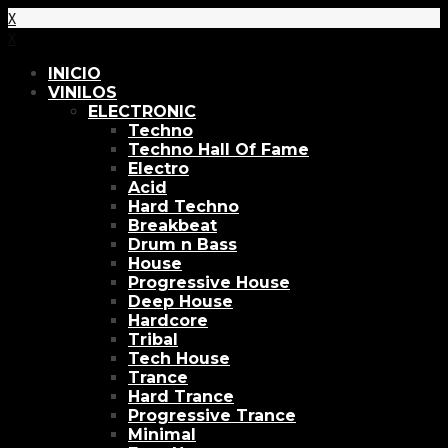
X
X
INICIO
VINILOS
ELECTRONIC
Techno
Techno Hall Of Fame
Electro
Acid
Hard Techno
Breakbeat
Drum n Bass
House
Progressive House
Deep House
Hardcore
Tribal
Tech House
Trance
Hard Trance
Progressive Trance
Minimal