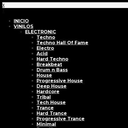
X
X
INICIO
VINILOS
ELECTRONIC
Techno
Techno Hall Of Fame
Electro
Acid
Hard Techno
Breakbeat
Drum n Bass
House
Progressive House
Deep House
Hardcore
Tribal
Tech House
Trance
Hard Trance
Progressive Trance
Minimal