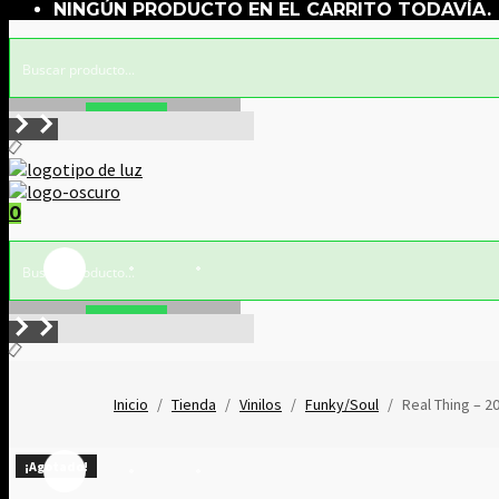
NINGÚN PRODUCTO EN EL CARRITO TODAVÍA.
Buscar!
0
Buscar!
Inicio
/
Tienda
/
Vinilos
/
Funky/Soul
/
Real Thing ‎– 2
¡Agotado!
¡Agotado!
¡Agotado!
¡Agotado!
¡Agotado!
¡Agotado!
¡Agotado!
¡Agotado!
¡Agotado!
¡Agotado!