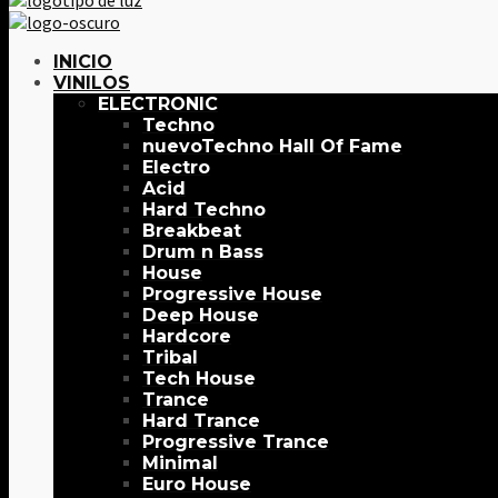
INICIO
VINILOS
ELECTRONIC
Techno
Techno Hall Of Fame
Electro
Acid
Hard Techno
Breakbeat
Drum n Bass
House
Progressive House
Deep House
Hardcore
Tribal
Tech House
Trance
Hard Trance
Progressive Trance
Minimal
Euro House