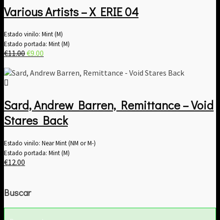
Various Artists – X ERIE 04
Estado vinilo: Mint (M)
Estado portada: Mint (M)
El
El
€
11.00
€
9.00
precio
precio
original
actual
era:
es:
€11.00.
€9.00.
Sard, Andrew Barren, Remittance – Void
Stares Back
Estado vinilo: Near Mint (NM or M-)
Estado portada: Mint (M)
€
12.00
Buscar