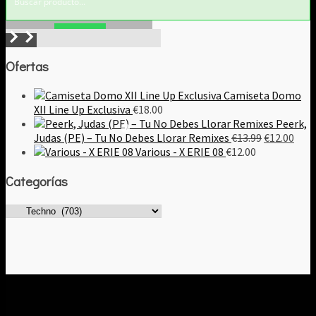
Buscar!
Ofertas
Camiseta Domo
XII Line Up Exclusiva
€
18.00
Peerk,
El
El
Judas (PE) – Tu No Debes Llorar Remixes
€
13.99
€
12.00
precio
prec
Various - X ERIE 08
€
12.00
original
actu
Categorías
era:
es:
€13.99.
€12.