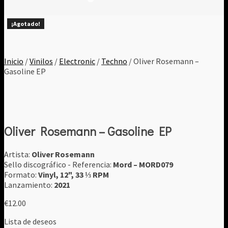
¡Agotado!
¡Agotado!
¡Agotado!
¡Agotado!
¡Agotado!
¡Agotado!
¡Agotado!
¡Agotado!
¡Agotado!
¡Agotado!
Inicio
/
Vinilos
/
Electronic
/
Techno
/ Oliver Rosemann ‎–
Gasoline EP
Oliver Rosemann ‎– Gasoline EP
Artista:
Oliver Rosemann
Sello discográfico - Referencia:
Mord ‎– MORD079
Formato:
Vinyl, 12", 33 ⅓ RPM
Lanzamiento:
2021
€
12.00
Lista de deseos