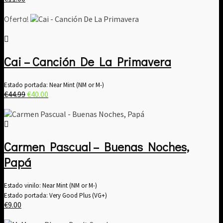
Oferta!
Cai – Canción De La Primavera
Estado portada: Near Mint (NM or M-)
El
El
€
44.99
€
40.00
precio
precio
original
actual
era:
es:
€44.99.
€40.00.
Carmen Pascual – Buenas Noches,
Papá
Estado vinilo: Near Mint (NM or M-)
Estado portada: Very Good Plus (VG+)
€
9.00