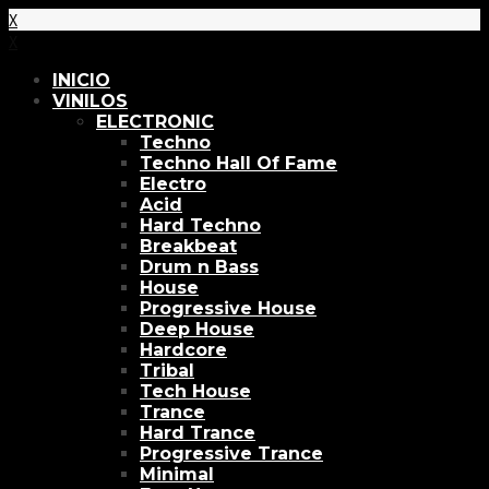
X
X
INICIO
VINILOS
ELECTRONIC
Techno
Techno Hall Of Fame
Electro
Acid
Hard Techno
Breakbeat
Drum n Bass
House
Progressive House
Deep House
Hardcore
Tribal
Tech House
Trance
Hard Trance
Progressive Trance
Minimal