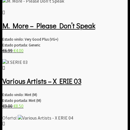
M. More – Please Don’t Speak
Estado vinilo: Very Good Plus (VG+)
Estado portada: Generic
El
El
€
6.99
€
4.00
precio
precio
original
actual
era:
es:
€6.99.
€4.00.
Various Artists ‎– X ERIE 03
Estado vinilo: Mint (M)
Estado portada: Mint (M)
El
El
€
9.00
€
8.50
precio
precio
original
actual
Oferta!
era:
es:
€9.00.
€8.50.