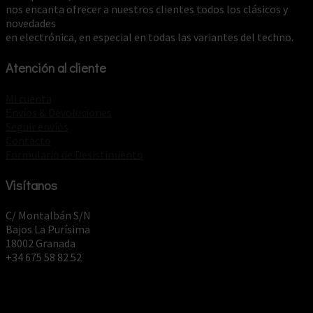
nos encanta ofrecer a nuestros clientes todos los clásicos y
novedades
en electrónica, en especial en todas las variantes del techno.
Atención al cliente
Mi cuenta
Envíos & Devoluciones
Seguir envíos
Contacto
Formulario de Desistimiento
Visítanos
C/ Montalbán S/N
Bajos La Purísima
18002 Granada
+34 675 58 82 52