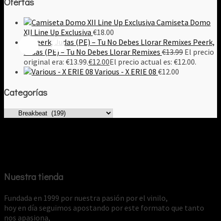
Ofertas
Camiseta Domo
XII Line Up Exclusiva
€
18.00
Peerk,
Judas (PE) – Tu No Debes Llorar Remixes
€
13.99
El precio
original era: €13.99.
€
12.00
El precio actual es: €12.00.
Various - X ERIE 08
€
12.00
Categorías
Nuestra tienda
Fundada en 1999 por nuestra pasión por el vinilo,
hoy en día seguimos apostando por este formato que tanto
nos apasiona,