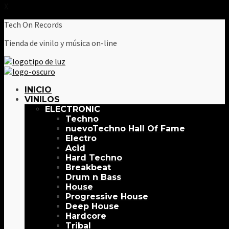
X
Tech On Records
Tienda de vinilo y música on-line
INICIO
VINILOS
ELECTRONIC
Techno
Techno Hall Of Fame
Electro
Acid
Hard Techno
Breakbeat
Drum n Bass
House
Progressive House
Deep House
Hardcore
Tribal