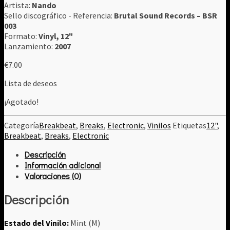
Artista:
Nando
Sello discográfico - Referencia:
Brutal Sound Records ‎– BSR
003
Formato:
Vinyl, 12"
Lanzamiento:
2007
€
7.00
Lista de deseos
¡Agotado!
Categoría
Breakbeat
,
Breaks
,
Electronic
,
Vinilos
Etiquetas
12"
,
Breakbeat
,
Breaks
,
Electronic
Descripción
Información adicional
Valoraciones (0)
Descripción
Estado del Vinilo:
Mint (M)