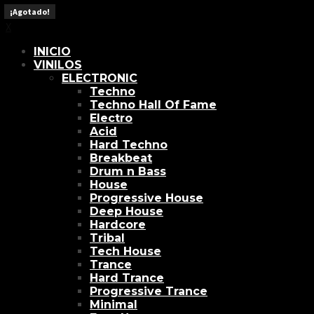
X
¡Agotado!
¡Agotado!
¡Agotado!
¡Agotado!
¡Agotado!
¡Agotado!
¡Agotado!
¡Agotado!
X
INICIO
VINILOS
ELECTRONIC
Techno
Techno Hall Of Fame
Electro
Acid
Hard Techno
Breakbeat
Drum n Bass
House
Progressive House
Deep House
Hardcore
Tribal
Tech House
Trance
Hard Trance
Progressive Trance
Minimal