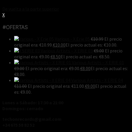
De vuelta a la parte superior
X
#OFERTAS
Various - X Erie 05
€
10.99
El precio
original era: €10.99.
€
10.00
El precio actual es: €10.00.
Various Artists ‎– X ERIE 03
€
9.00
El precio
original era: €9.00.
€
8.50
El precio actual es: €8.50.
Various Artists ‎– X ERIE 01
€
9.00
El precio original era: €9.00.
€
8.00
El precio actual es:
€8.00.
Various Artists - X ERIE 04
€
11.00
El precio original era: €11.00.
€
9.00
El precio actual
es: €9.00.
Lunes a Sábado: 17:30 a 21:00
Domingos: cerrado
techonrecords@gmail.com
+34 675 58 82 52