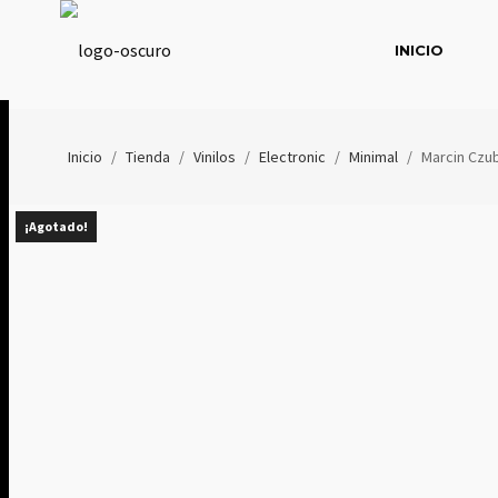
INICIO
Inicio
/
Tienda
/
Vinilos
/
Electronic
/
Minimal
/
Marcin Czub
¡Agotado!