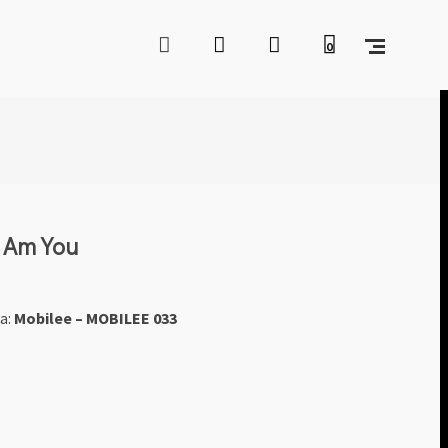
0
I Am You
ia:
Mobilee ‎– MOBILEE 033