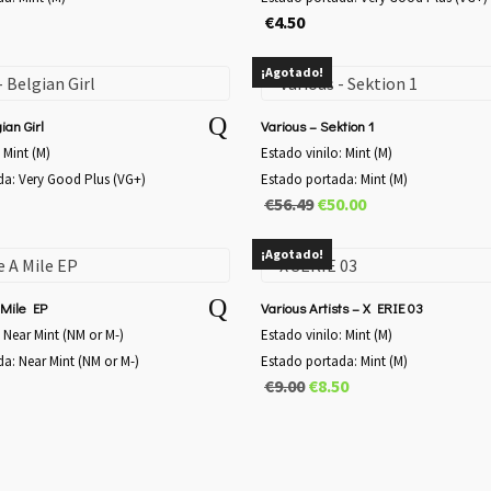
€
4.50
¡Agotado!
ian Girl
Various – Sektion 1
 Mint (M)
Estado vinilo: Mint (M)
da: Very Good Plus (VG+)
Estado portada: Mint (M)
El
El
€
56.49
€
50.00
precio
precio
original
actual
¡Agotado!
era:
es:
€56.49.
€50.00.
 Mile EP
Various Artists ‎– X ERIE 03
: Near Mint (NM or M-)
Estado vinilo: Mint (M)
a: Near Mint (NM or M-)
Estado portada: Mint (M)
El
El
€
9.00
€
8.50
precio
precio
original
actual
era:
es:
€9.00.
€8.50.