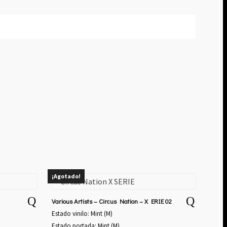
¡Agotado!
Various Artists – Circus Nation – X ERIE 02
Estado vinilo: Mint (M)
Estado portada: Mint (M)