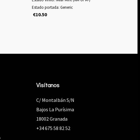
Estado portada: Generic
€
10.50
Visítanos
C/ Montalbán S/N
Bajos La Purísima
18002 Granada
+34 675 58 82 52
o