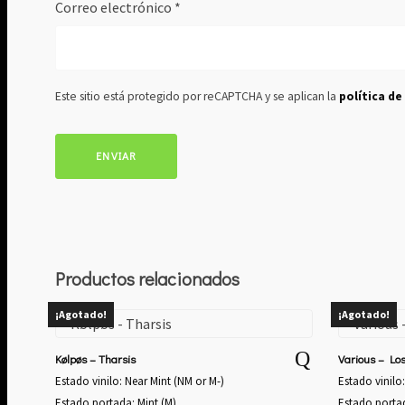
Correo electrónico
*
Este sitio está protegido por reCAPTCHA y se aplican la
política de
Productos relacionados
¡Agotado!
¡Agotado!
Kølpøs – Tharsis
Various – Lo
Estado vinilo: Near Mint (NM or M-)
Estado vinilo
Estado portada: Mint (M)
Estado portad