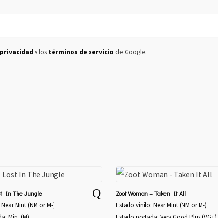
 privacidad
y los
términos de servicio
de Google.
st In The Jungle
Zoot Woman – Taken It All
: Near Mint (NM or M-)
Estado vinilo: Near Mint (NM or M-)
a: Mint (M)
Estado portada: Very Good Plus (VG+)