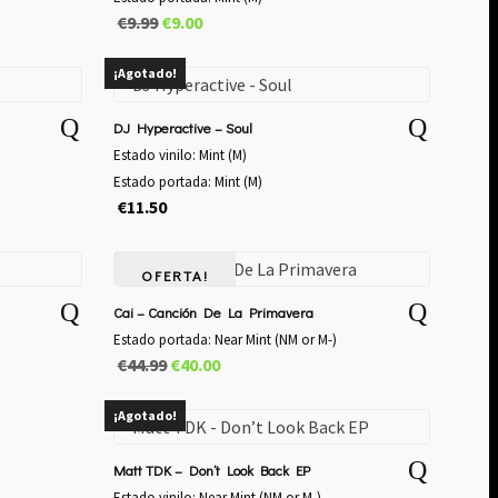
El
El
€
9.99
€
9.00
precio
precio
original
actual
¡Agotado!
era:
es:
€9.99.
€9.00.
DJ Hyperactive – Soul
Estado vinilo: Mint (M)
Estado portada: Mint (M)
€
11.50
OFERTA!
Cai – Canción De La Primavera
Estado portada: Near Mint (NM or M-)
El
El
€
44.99
€
40.00
precio
precio
original
actual
¡Agotado!
era:
es:
€44.99.
€40.00.
Matt TDK – Don’t Look Back EP
Estado vinilo: Near Mint (NM or M-)