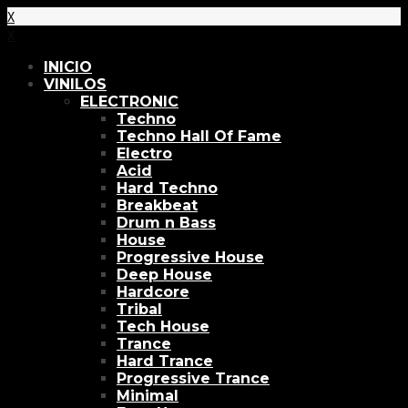
X
X
INICIO
VINILOS
ELECTRONIC
Techno
Techno Hall Of Fame
Electro
Acid
Hard Techno
Breakbeat
Drum n Bass
House
Progressive House
Deep House
Hardcore
Tribal
Tech House
Trance
Hard Trance
Progressive Trance
Minimal