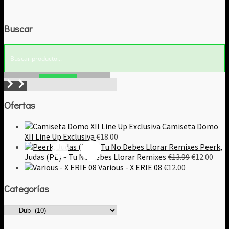
precio
precio
original
actual
Buscar
era:
es:
€9.00.
€8.00.
Buscar!
Ofertas
Camiseta Domo
XII Line Up Exclusiva
€
18.00
Peerk,
El
El
Judas (PE) – Tu No Debes Llorar Remixes
€
13.99
€
12.00
precio
prec
Various - X ERIE 08
€
12.00
original
actu
Categorías
era:
es:
€13.99.
€12.