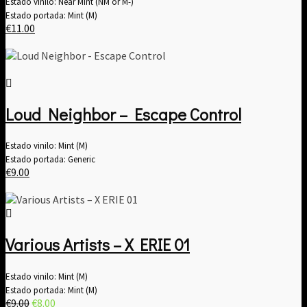
Estado vinilo: Near Mint (NM or M-)
Estado portada: Mint (M)
€
11.00
Loud Neighbor – Escape Control
Estado vinilo: Mint (M)
Estado portada: Generic
€
9.00
Various Artists ‎– X ERIE 01
Estado vinilo: Mint (M)
Estado portada: Mint (M)
El
El
€
9.00
€
8.00