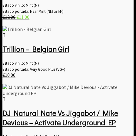
Estado vinilo: Mint (M)
Estado portada: Near Mint (NM or M-)
El
El
€
12.00
€
11.00
precio
precio
original
actual
era:
es:
€12.00.
€11.00.
Trillion – Belgian Girl
Estado vinilo: Mint (M)
Estado portada: Very Good Plus (VG+)
€
10.00
DJ Natural Nate Vs Jiggabot / Mike
Devious – Activate Underground EP