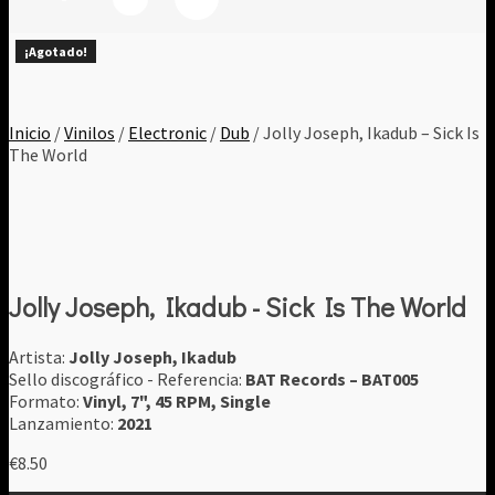
¡Agotado!
¡Agotado!
¡Agotado!
¡Agotado!
¡Agotado!
¡Agotado!
¡Agotado!
¡Agotado!
¡Agotado!
Inicio
/
Vinilos
/
Electronic
/
Dub
/ Jolly Joseph, Ikadub – Sick Is
The World
Jolly Joseph, Ikadub - Sick Is The World
Artista:
Jolly Joseph, Ikadub
Sello discográfico - Referencia:
BAT Records ‎– BAT005
Formato:
Vinyl, 7", 45 RPM, Single
Lanzamiento:
2021
€
8.50