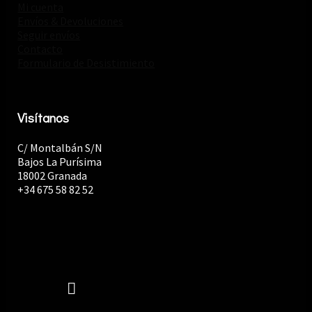
Mi cuenta
Envíos & Devoluciones
Seguir envíos
Contacto
Formulario de Desistimiento
Visítanos
C/ Montalbán S/N
Bajos La Purísima
18002 Granada
+34 675 58 82 52