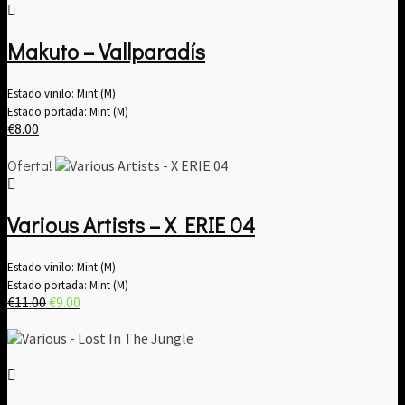
Makuto – Vallparadís
Estado vinilo: Mint (M)
Estado portada: Mint (M)
€
8.00
Oferta!
Various Artists – X ERIE 04
Estado vinilo: Mint (M)
Estado portada: Mint (M)
El
El
€
11.00
€
9.00
precio
precio
original
actual
era:
es:
€11.00.
€9.00.