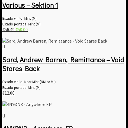
Various – Sektion 1
Estado vinilo: Mint (M)
Estado portada: Mint (M)
El
El
€
56.49
€
50.00
precio
precio
original
actual
era:
es:
€56.49.
€50.00.
Sard, Andrew Barren, Remittance – Void
Stares Back
Estado vinilo: Near Mint (NM or M-)
Estado portada: Mint (M)
€
12.00