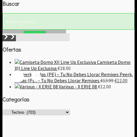
Buscar
era:
es:
€11.00.
€9.00.
Buscar!
Ofertas
Camiseta Domo
XII Line Up Exclusiva
€
18.00
Peerk,
El
El
Judas (PE) – Tu No Debes Llorar Remixes
€
13.99
€
12.00
precio
prec
Various - X ERIE 08
€
12.00
original
actu
Categorías
era:
es:
€13.99.
€12.