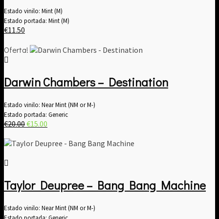
Estado vinilo: Mint (M)
Estado portada: Mint (M)
€
11.50
Oferta!
Darwin Chambers – Destination
Estado vinilo: Near Mint (NM or M-)
Estado portada: Generic
El
El
€
20.00
€
15.00
precio
precio
original
actual
era:
es:
€20.00.
€15.00.
Taylor Deupree – Bang Bang Machine
Estado vinilo: Near Mint (NM or M-)
Estado portada: Generic