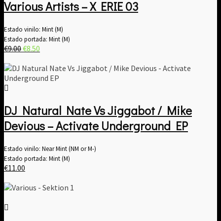
Various Artists ‎– X ERIE 03
Estado vinilo: Mint (M)
Estado portada: Mint (M)
El
El
€
9.00
€
8.50
precio
precio
original
actual
era:
es:
€9.00.
€8.50.
DJ Natural Nate Vs Jiggabot / Mike
Devious – Activate Underground EP
Estado vinilo: Near Mint (NM or M-)
Estado portada: Mint (M)
€
11.00