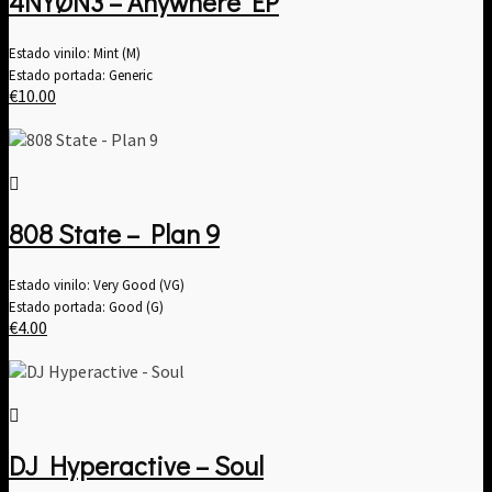
4NYØN3 – Anywhere EP
Estado vinilo: Mint (M)
Estado portada: Generic
€
10.00
808 State – Plan 9
Estado vinilo: Very Good (VG)
Estado portada: Good (G)
€
4.00
DJ Hyperactive – Soul