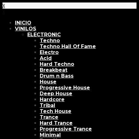
X
X
INICIO
VINILOS
ELECTRONIC
Techno
Techno Hall Of Fame
Electro
Acid
Hard Techno
Breakbeat
Drum n Bass
House
Progressive House
Deep House
Hardcore
Tribal
Tech House
Trance
Hard Trance
Progressive Trance
Minimal