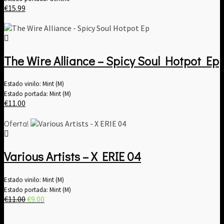
€
15.99
The Wire Alliance – Spicy Soul Hotpot Ep
Estado vinilo: Mint (M)
Estado portada: Mint (M)
€
11.00
Oferta!
Various Artists – X ERIE 04
Estado vinilo: Mint (M)
Estado portada: Mint (M)
El
El
€
11.00
€
9.00
precio
precio
original
actual