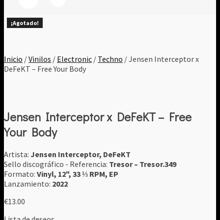
¡Agotado!
¡Agotado!
¡Agotado!
¡Agotado!
¡Agotado!
¡Agotado!
¡Agotado!
¡Agotado!
¡Agotado!
Inicio
/
Vinilos
/
Electronic
/
Techno
/ Jensen Interceptor x
DeFeKT ‎– Free Your Body
Jensen Interceptor x DeFeKT ‎– Free
Your Body
Artista:
Jensen Interceptor, DeFeKT
Sello discográfico - Referencia:
Tresor ‎– Tresor.349
Formato:
Vinyl, 12", 33 ⅓ RPM, EP
Lanzamiento:
2022
€
13.00
Lista de deseos