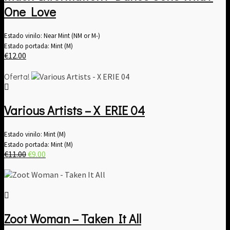
One Love
Estado vinilo: Near Mint (NM or M-)
Estado portada: Mint (M)
€
12.00
Oferta!
Various Artists – X ERIE 04
Estado vinilo: Mint (M)
Estado portada: Mint (M)
El
El
€
11.00
€
9.00
precio
precio
original
actual
era:
es:
€11.00.
€9.00.
Zoot Woman – Taken It All