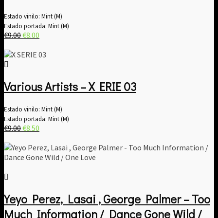
Estado vinilo: Mint (M)
Estado portada: Mint (M)
El
El
€
9.00
€
8.00
precio
precio
original
actual
era:
es:
€9.00.
€8.00.
Various Artists ‎– X ERIE 03
Estado vinilo: Mint (M)
Estado portada: Mint (M)
El
El
€
9.00
€
8.50
precio
precio
original
actual
era:
es:
€9.00.
€8.50.
Yeyo Perez, Lasai , George Palmer – Too
Much Information / Dance Gone Wild /