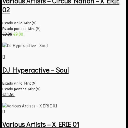
Various Artists – Circus Nation – X ERIE
02
Estado vinilo: Mint (M)
Estado portada: Mint (M)
El
El
€
9.99
€
9.00
precio
precio
original
actual
era:
es:
€9.99.
€9.00.
DJ Hyperactive – Soul
Estado vinilo: Mint (M)
Estado portada: Mint (M)
€
11.50
Various Artists ‎– X ERIE 01