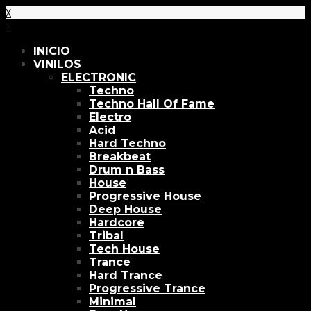
X
X
INICIO
VINILOS
ELECTRONIC
Techno
Techno Hall Of Fame
Electro
Acid
Hard Techno
Breakbeat
Drum n Bass
House
Progressive House
Deep House
Hardcore
Tribal
Tech House
Trance
Hard Trance
Progressive Trance
Minimal