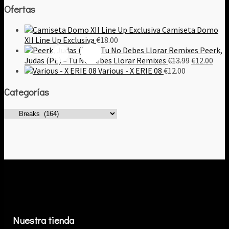
Ofertas
Camiseta Domo
XII Line Up Exclusiva
€
18.00
Peerk,
El
El
Judas (PE) – Tu No Debes Llorar Remixes
€
13.99
€
12.00
precio
prec
Various - X ERIE 08
€
12.00
original
actu
Categorías
era:
es:
€13.99.
€12.
Nuestra tienda