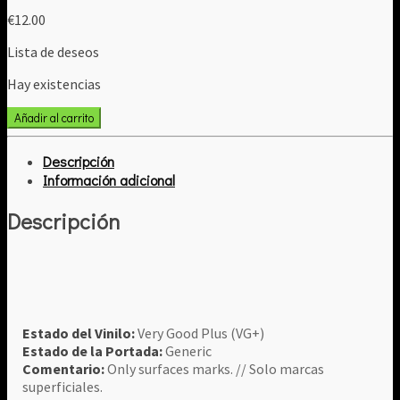
€
12.00
Lista de deseos
Hay existencias
DJ
Añadir al carrito
Skribble
-
Descripción
Everybody
Información adicional
Come
On
Descripción
(Stanton
Warriors
Remixes)
cantidad
Estado del Vinilo:
Very Good Plus (VG+)
Estado de la Portada:
Generic
Comentario:
Only surfaces marks. // Solo marcas
superficiales.