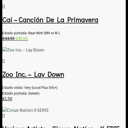
Cai – Canción De La Primavera
Estado portada: Near Mint (NM or M-)
El
El
€
44.99
€
40.00
precio
precio
original
actual
era:
es:
€44.99.
€40.00.
Zoo Inc. – Lay Down
Estado vinilo: Very Good Plus (VG+)
Estado portada: Generic
€
1.50