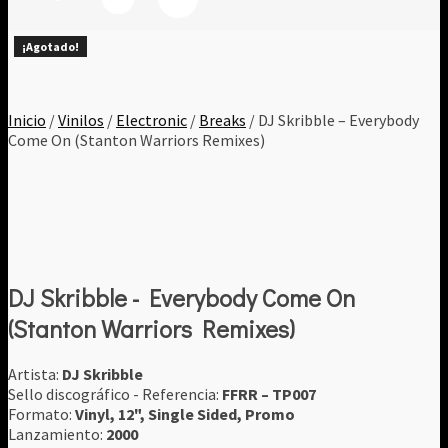
¡Agotado!
¡Agotado!
¡Agotado!
¡Agotado!
¡Agotado!
¡Agotado!
¡Agotado!
Inicio
/
Vinilos
/
Electronic
/
Breaks
/ DJ Skribble – Everybody
Come On (Stanton Warriors Remixes)
DJ Skribble - Everybody Come On
(Stanton Warriors Remixes)
Artista:
DJ Skribble
Sello discográfico - Referencia:
FFRR ‎– TP007
Formato:
Vinyl, 12", Single Sided, Promo
Lanzamiento:
2000