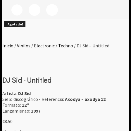
¡Agotado!
¡Agotado!
¡Agotado!
¡Agotado!
¡Agotado!
¡Agotado!
¡Agotado!
Inicio
/
Vinilos
/
Electronic
/
Techno
/ DJ Sid – Untitled
DJ Sid - Untitled
Artista:
DJ Sid
Sello discográfico - Referencia:
Axodya ‎– axodya 12
Formato:
12"
Lanzamiento:
1997
€
8.50