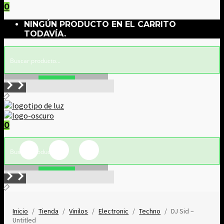
0
NINGÚN PRODUCTO EN EL CARRITO
TODAVÍA.
Buscar!
0
Buscar!
Inicio
/
Tienda
/
Vinilos
/
Electronic
/
Techno
/
DJ Sid –
Untitled