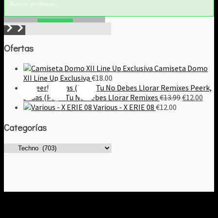
Buscar!
Ofertas
Camiseta Domo
XII Line Up Exclusiva
€
18.00
Peerk,
El
El
Judas (PE) – Tu No Debes Llorar Remixes
€
13.99
€
12.00
precio
prec
Various - X ERIE 08
€
12.00
original
actu
Categorías
era:
es:
€13.99.
€12.