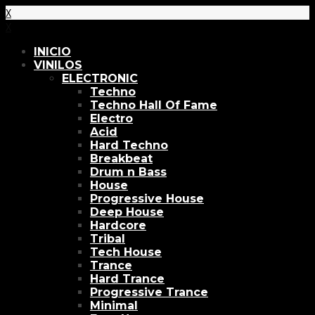
X
X
INICIO
VINILOS
ELECTRONIC
Techno
Techno Hall Of Fame
Electro
Acid
Hard Techno
Breakbeat
Drum n Bass
House
Progressive House
Deep House
Hardcore
Tribal
Tech House
Trance
Hard Trance
Progressive Trance
Minimal