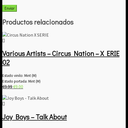
Productos relacionados
Various Artists – Circus Nation – X ERIE
02
Estado vinilo: Mint (M)
Estado portada: Mint (M)
El
El
€
9.99
€
9.00
precio
precio
original
actual
era:
es:
€9.99.
€9.00.
Joy Boys – Talk About