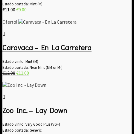
Estado portada: Mint (M)
El
El
€
11.00
€
9.00
precio
precio
original
actual
Oferta!
era:
es:
€11.00.
€9.00.
Caravaca – En La Carretera
Estado vinilo: Mint (M)
Estado portada: Near Mint (NM or M-)
El
El
€
12.00
€
11.00
precio
precio
original
actual
era:
es:
€12.00.
€11.00.
Zoo Inc. – Lay Down
Estado vinilo: Very Good Plus (VG+)
Estado portada: Generic