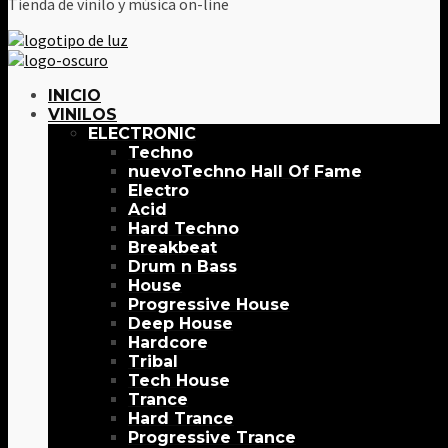
Tienda de vinilo y música on-line
INICIO
VINILOS
ELECTRONIC
Techno
Techno Hall Of Fame
Electro
Acid
Hard Techno
Breakbeat
Drum n Bass
House
Progressive House
Deep House
Hardcore
Tribal
Tech House
Trance
Hard Trance
Progressive Trance