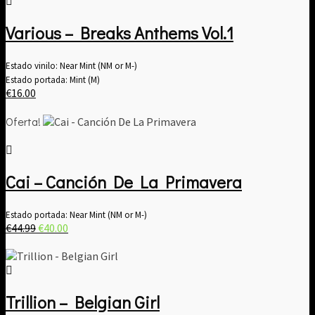
€20.00.
€15.00.
Various – Breaks Anthems Vol​.​1
Estado vinilo: Near Mint (NM or M-)
Estado portada: Mint (M)
€
16.00
Oferta!
Cai – Canción De La Primavera
Estado portada: Near Mint (NM or M-)
El
El
€
44.99
€
40.00
precio
precio
original
actual
era:
es:
€44.99.
€40.00.
Trillion – Belgian Girl