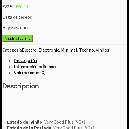
El
El
€
22.50
€
20.00
precio
precio
Lista de deseos
original
actual
era:
es:
Hay existencias
€22.50.
€20.00.
Dino
Añadir al carrito
Sabatini
‎–
Categoría
Electro
,
Electronic
,
Minimal
,
Techno
,
Vinilos
Daughter
Descripción
Of
Phorcys
Información adicional
E.P.
Valoraciones (0)
cantidad
Descripción
Estado del Vinilo:
Very Good Plus (VG+)
Estado de la Portada:
Very Good Plus (VG+)