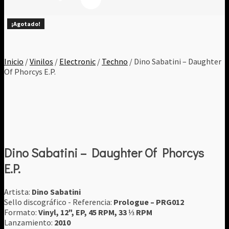
¡Agotado!
¡Agotado!
¡Agotado!
¡Agotado!
¡Agotado!
Inicio
/
Vinilos
/
Electronic
/
Techno
/ Dino Sabatini ‎– Daughter
Of Phorcys E.P.
Dino Sabatini ‎– Daughter Of Phorcys
E.P.
Artista:
Dino Sabatini
Sello discográfico - Referencia:
Prologue ‎– PRG012
Formato:
Vinyl, 12", EP, 45 RPM, 33 ⅓ RPM
Lanzamiento:
2010