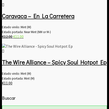
Caravaca – En La Carretera
Estado vinilo: Mint (M)
Estado portada: Near Mint (NM or M-)
El
El
€
12.00
€
11.00
precio
precio
original
actual
era:
es:
€12.00.
€11.00.
The Wire Alliance – Spicy Soul Hotpot Ep
Estado vinilo: Mint (M)
Estado portada: Mint (M)
€
11.00
Buscar