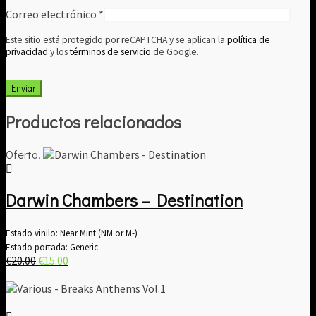
Correo electrónico
*
Este sitio está protegido por reCAPTCHA y se aplican la
política de
privacidad
y los
términos de servicio
de Google.
Productos relacionados
Oferta!
Darwin Chambers – Destination
Estado vinilo: Near Mint (NM or M-)
Estado portada: Generic
El
El
€
20.00
€
15.00
precio
precio
original
actual
era:
es: