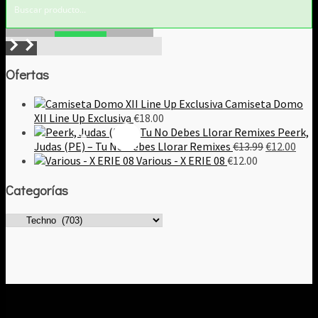
Buscar!
Ofertas
Camiseta Domo
XII Line Up Exclusiva
€
18.00
Peerk,
El
El
Judas (PE) – Tu No Debes Llorar Remixes
€
13.99
€
12.00
precio
prec
Various - X ERIE 08
€
12.00
original
actu
Categorías
era:
es:
€13.99.
€12.