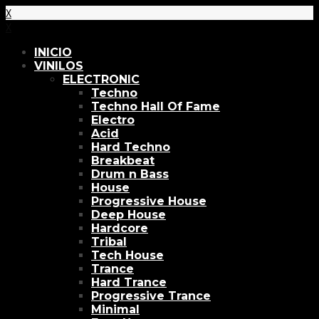
X
X
INICIO
VINILOS
ELECTRONIC
Techno
Techno Hall Of Fame
Electro
Acid
Hard Techno
Breakbeat
Drum n Bass
House
Progressive House
Deep House
Hardcore
Tribal
Tech House
Trance
Hard Trance
Progressive Trance
Minimal