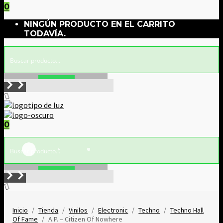
0
NINGÚN PRODUCTO EN EL CARRITO
TODAVÍA.
Buscar!
0
Buscar!
Inicio
/
Tienda
/
Vinilos
/
Electronic
/
Techno
/
Techno Hall
Of Fame
/
A.P. ‎– Citizen Of Nowhere