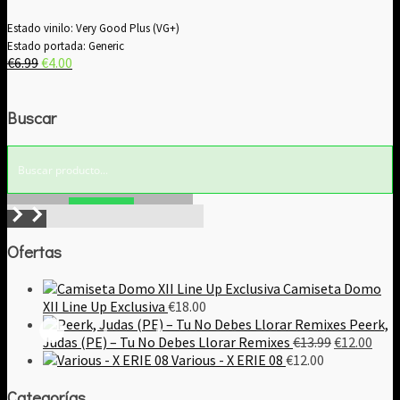
Estado vinilo: Very Good Plus (VG+)
Estado portada: Generic
El
El
€
6.99
€
4.00
precio
precio
original
actual
Buscar
era:
es:
€6.99.
€4.00.
Buscar!
Ofertas
Camiseta Domo
XII Line Up Exclusiva
€
18.00
Peerk,
El
El
Judas (PE) – Tu No Debes Llorar Remixes
€
13.99
€
12.00
precio
prec
Various - X ERIE 08
€
12.00
original
actu
Categorías
era:
es: