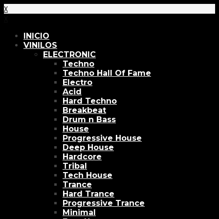
X
X
INICIO
VINILOS
ELECTRONIC
Techno
Techno Hall Of Fame
Electro
Acid
Hard Techno
Breakbeat
Drum n Bass
House
Progressive House
Deep House
Hardcore
Tribal
Tech House
Trance
Hard Trance
Progressive Trance
Minimal