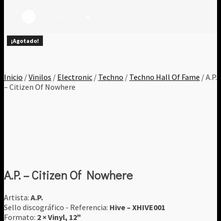
¡Agotado!
¡Agotado!
¡Agotado!
¡Agotado!
¡Agotado!
¡Agotado!
¡Agotado!
¡Agotado!
¡Agotado!
Inicio
/
Vinilos
/
Electronic
/
Techno
/
Techno Hall Of Fame
/ A.P.
‎– Citizen Of Nowhere
A.P. ‎– Citizen Of Nowhere
Artista:
A.P.
Sello discográfico - Referencia:
Hive ‎– XHIVE001
Formato:
2 × Vinyl, 12"