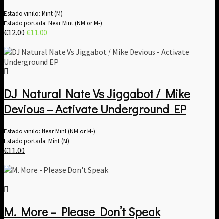
Estado vinilo: Mint (M)
Estado portada: Near Mint (NM or M-)
El
El
€
12.00
€
11.00
precio
precio
original
actual
era:
es:
€12.00.
€11.00.
DJ Natural Nate Vs Jiggabot / Mike
Devious – Activate Underground EP
Estado vinilo: Near Mint (NM or M-)
Estado portada: Mint (M)
€
11.00
M. More – Please Don’t Speak