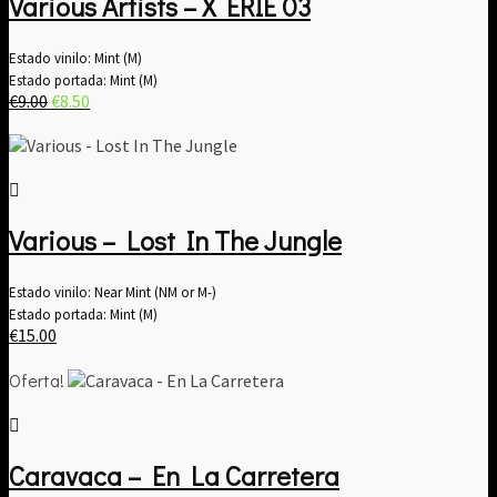
Various Artists ‎– X ERIE 03
Estado vinilo: Mint (M)
Estado portada: Mint (M)
El
El
€
9.00
€
8.50
precio
precio
original
actual
era:
es:
€9.00.
€8.50.
Various – Lost In The Jungle
Estado vinilo: Near Mint (NM or M-)
Estado portada: Mint (M)
€
15.00
Oferta!
Caravaca – En La Carretera