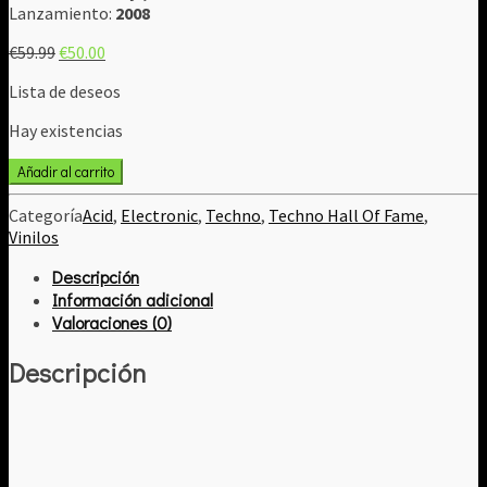
Lanzamiento:
2008
El
El
€
59.99
€
50.00
precio
precio
Lista de deseos
original
actual
era:
es:
Hay existencias
€59.99.
€50.00.
A.P.
Añadir al carrito
‎–
Citizen
Categoría
Acid
,
Electronic
,
Techno
,
Techno Hall Of Fame
,
Of
Vinilos
Nowhere
Descripción
cantidad
Información adicional
Valoraciones (0)
Descripción