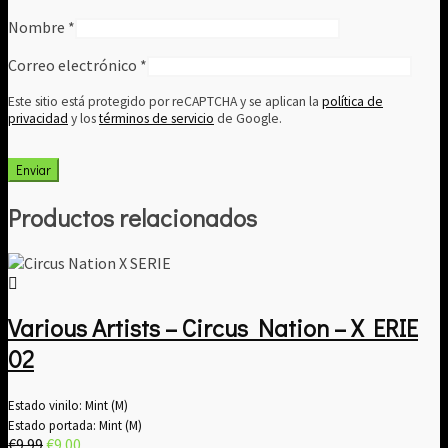
Nombre
*
Correo electrónico
*
Este sitio está protegido por reCAPTCHA y se aplican la
política de
privacidad
y los
términos de servicio
de Google.
Productos relacionados
Various Artists – Circus Nation – X ERIE
02
Estado vinilo: Mint (M)
Estado portada: Mint (M)
El
El
€
9.99
€
9.00