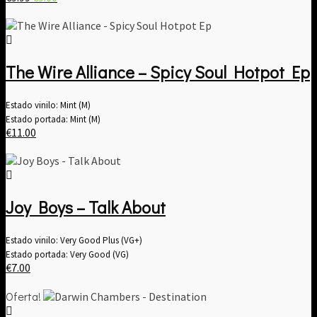
precio
precio
original
actual
era:
es:
€9.99.
€9.00.
The Wire Alliance – Spicy Soul Hotpot Ep
Estado vinilo: Mint (M)
Estado portada: Mint (M)
€
11.00
Joy Boys – Talk About
Estado vinilo: Very Good Plus (VG+)
Estado portada: Very Good (VG)
€
7.00
Oferta!