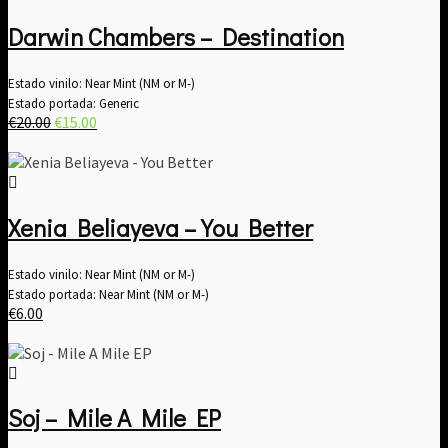
Darwin Chambers – Destination
Estado vinilo: Near Mint (NM or M-)
Estado portada: Generic
El
El
€
20.00
€
15.00
precio
precio
original
actual
era:
es:
€20.00.
€15.00.
Xenia Beliayeva – You Better
Estado vinilo: Near Mint (NM or M-)
Estado portada: Near Mint (NM or M-)
€
6.00
Soj – Mile A Mile EP