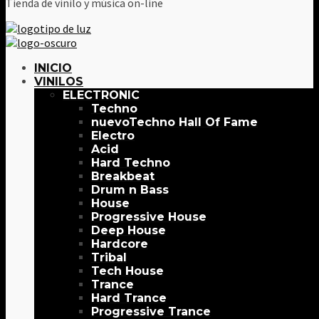
Tienda de vinilo y música on-line
INICIO
VINILOS
ELECTRONIC
Techno
Techno Hall Of Fame
Electro
Acid
Hard Techno
Breakbeat
Drum n Bass
House
Progressive House
Deep House
Hardcore
Tribal
Tech House
Trance
Hard Trance
Progressive Trance