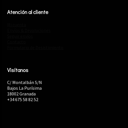
Atención al cliente
Mi cuenta
Envíos & Devoluciones
Seguir envíos
Contacto
Formulario de Desistimiento
Visítanos
C/ Montalbán S/N
Bajos La Purísima
18002 Granada
+34 675 58 82 52