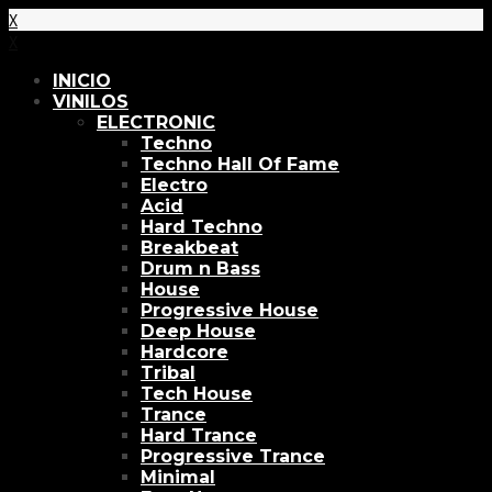
X
X
INICIO
VINILOS
ELECTRONIC
Techno
Techno Hall Of Fame
Electro
Acid
Hard Techno
Breakbeat
Drum n Bass
House
Progressive House
Deep House
Hardcore
Tribal
Tech House
Trance
Hard Trance
Progressive Trance
Minimal