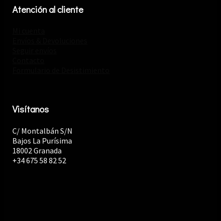
Atención al cliente
Mi cuenta
Envíos & Devoluciones
Seguir envíos
Contacto
Formulario de Desistimiento
Visítanos
C/ Montalbán S/N
Bajos La Purísima
18002 Granada
+34 675 58 82 52