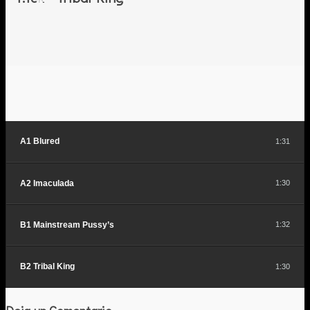
A1 Blured
1:31
A2 Imaculada
1:30
B1 Mainstream Pussy’s
1:32
B2 Tribal King
1:30