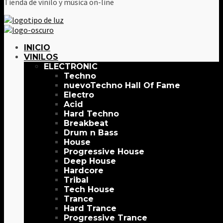
Tienda de vinilo y música on-line
INICIO
VINILOS
ELECTRONIC
Techno
Techno Hall Of Fame
Electro
Acid
Hard Techno
Breakbeat
Drum n Bass
House
Progressive House
Deep House
Hardcore
Tribal
Tech House
Trance
Hard Trance
Progressive Trance