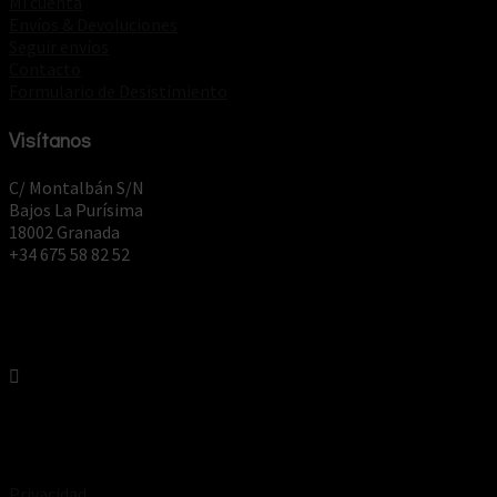
Mi cuenta
Envíos & Devoluciones
Seguir envíos
Contacto
Formulario de Desistimiento
Visítanos
C/ Montalbán S/N
Bajos La Purísima
18002 Granada
+34 675 58 82 52
Privacidad