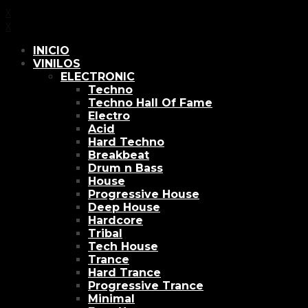
X
X
INICIO
VINILOS
ELECTRONIC
Techno
Techno Hall Of Fame
Electro
Acid
Hard Techno
Breakbeat
Drum n Bass
House
Progressive House
Deep House
Hardcore
Tribal
Tech House
Trance
Hard Trance
Progressive Trance
Minimal