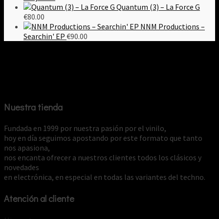
Quantum (3) – La Force G
€
80.00
NNM Productions –
Searchin' EP
€
90.00
Nuestra tienda
Fundada en 1999 por nuestra pasión por el vinilo,
hoy en día seguimos apostando por este formato que tanto
nos apasiona,
nos encanta ofrecer a nuestros clientes todos los clásicos y
novedades
en electrónica, en especial en todas las variantes del techno.
Atención al cliente