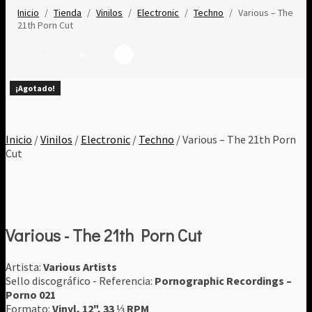
Inicio
/
Tienda
/
Vinilos
/
Electronic
/
Techno
/
Various – The
21th Porn Cut
¡Agotado!
¡Agotado!
¡Agotado!
¡Agotado!
¡Agotado!
¡Agotado!
¡Agotado!
¡Agotado!
Inicio
/
Vinilos
/
Electronic
/
Techno
/ Various – The 21th Porn
Cut
Various - The 21th Porn Cut
Artista:
Various Artists
Sello discográfico - Referencia:
Pornographic Recordings ‎–
Porno 021
Formato:
Vinyl, 12", 33 ⅓ RPM