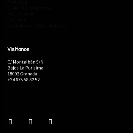
Mi cuenta
Envíos & Devoluciones
Seguir envíos
Contacto
Formulario de Desistimiento
Visítanos
C/ Montalbán S/N
Bajos La Purísima
18002 Granada
+34 675 58 82 52