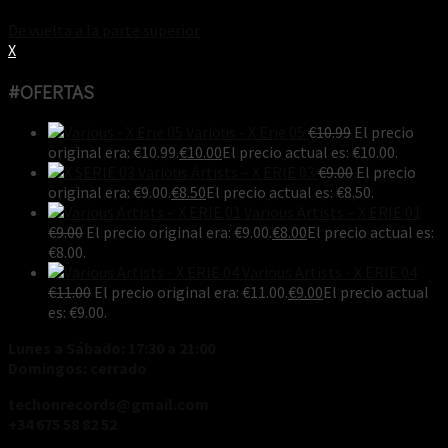
De vuelta a la parte superior
X
#OFERTAS
Various - X Erie 05
€
10.99
El precio
original era: €10.99.
€
10.00
El precio actual es: €10.00.
Various Artists ‎– X ERIE 03
€
9.00
El precio
original era: €9.00.
€
8.50
El precio actual es: €8.50.
Various Artists ‎– X ERIE 01
€
9.00
El precio original era: €9.00.
€
8.00
El precio actual es:
€8.00.
Various Artists - X ERIE 04
€
11.00
El precio original era: €11.00.
€
9.00
El precio actual
es: €9.00.
Lunes a Sábado: 17:30 a 21:00
Domingos: cerrado
techonrecords@gmail.com
+34 675 58 82 52