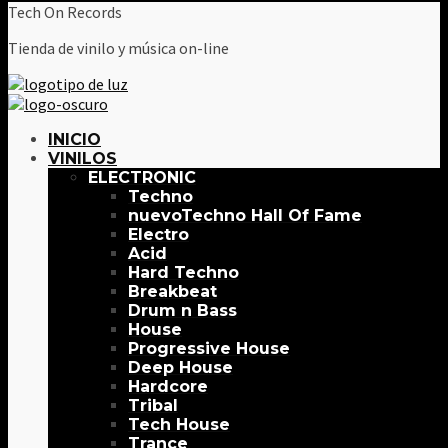
Tech On Records
Tienda de vinilo y música on-line
INICIO
VINILOS
ELECTRONIC
Techno
Techno Hall Of Fame
Electro
Acid
Hard Techno
Breakbeat
Drum n Bass
House
Progressive House
Deep House
Hardcore
Tribal
Tech House
Trance