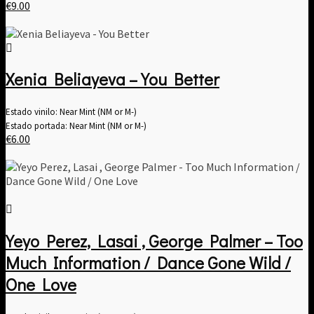
€
9.00
Xenia Beliayeva – You Better
Estado vinilo: Near Mint (NM or M-)
Estado portada: Near Mint (NM or M-)
€
6.00
Yeyo Perez, Lasai , George Palmer – Too
Much Information / Dance Gone Wild /
One Love