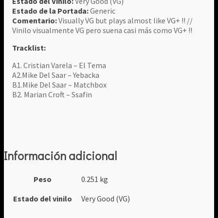
Estado del Vinilo:
Very Good (VG)
Estado de la Portada:
Generic
Comentario:
Visually VG but plays almost like VG+ !! //
Vinilo visualmente VG pero suena casi más como VG+ !!
Tracklist:
A1. Cristian Varela – El Tema
A2.Mike Del Saar – Yebacka
B1.Mike Del Saar – Matchbox
B2. Marian Croft – Ssafin
Información adicional
Peso
0.251 kg
Estado del vinilo
Very Good (VG)