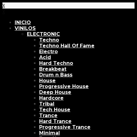
X
X
INICIO
VINILOS
ELECTRONIC
Techno
Techno Hall Of Fame
Electro
Acid
Hard Techno
Breakbeat
Drum n Bass
House
Progressive House
Deep House
Hardcore
Tribal
Tech House
Trance
Hard Trance
Progressive Trance
Minimal