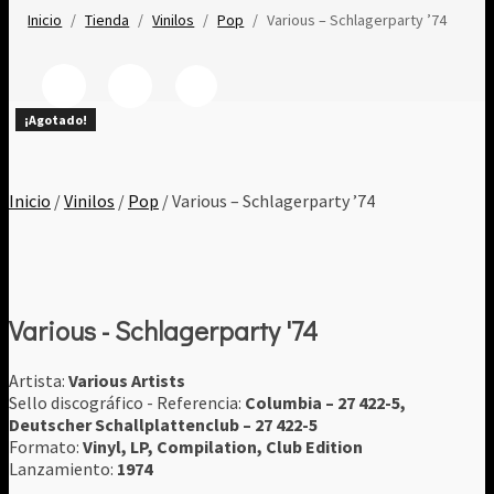
Inicio
/
Tienda
/
Vinilos
/
Pop
/
Various – Schlagerparty ’74
¡Agotado!
¡Agotado!
¡Agotado!
¡Agotado!
¡Agotado!
¡Agotado!
¡Agotado!
¡Agotado!
¡Agotado!
¡Agotado!
Inicio
/
Vinilos
/
Pop
/ Various – Schlagerparty ’74
Various - Schlagerparty '74
Artista:
Various Artists
Sello discográfico - Referencia:
Columbia ‎– 27 422-5,
Deutscher Schallplattenclub ‎– 27 422-5
Formato:
Vinyl, LP, Compilation, Club Edition
Lanzamiento:
1974