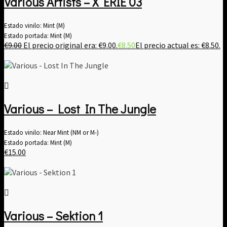
Various Artists ‎– X ERIE 03
Estado vinilo: Mint (M)
Estado portada: Mint (M)
€
9.00
El precio original era: €9.00.
€
8.50
El precio actual es: €8.50.
Various – Lost In The Jungle
Estado vinilo: Near Mint (NM or M-)
Estado portada: Mint (M)
€
15.00
Various – Sektion 1