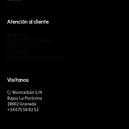
Atención al cliente
Mi cuenta
Envíos & Devoluciones
Seguir envíos
Contacto
Formulario de Desistimiento
Visítanos
C/ Montalbán S/N
Bajos La Purísima
18002 Granada
+34 675 58 82 52