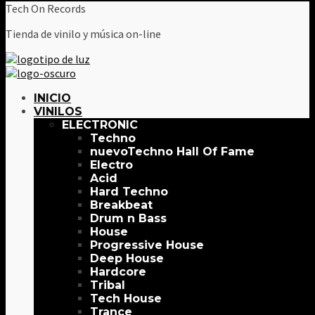
Tech On Records
Tienda de vinilo y música on-line
INICIO
VINILOS
ELECTRONIC
Techno
Techno Hall Of Fame
Electro
Acid
Hard Techno
Breakbeat
Drum n Bass
House
Progressive House
Deep House
Hardcore
Tribal
Tech House
Trance