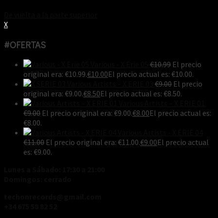
De vuelta a la parte superior
X
#OFERTAS
Various - X Erie 05
€
10.99
El precio
original era: €10.99.
€
10.00
El precio actual es: €10.00.
Various Artists ‎– X ERIE 03
€
9.00
El precio
original era: €9.00.
€
8.50
El precio actual es: €8.50.
Various Artists ‎– X ERIE 01
€
9.00
El precio original era: €9.00.
€
8.00
El precio actual es:
€8.00.
Various Artists - X ERIE 04
€
11.00
El precio original era: €11.00.
€
9.00
El precio actual
es: €9.00.
Lunes a Sábado: 17:30 a 21:00
Domingos: cerrado
techonrecords@gmail.com
+34 675 58 82 52