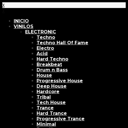
X
X
INICIO
VINILOS
ELECTRONIC
Techno
Techno Hall Of Fame
Electro
Acid
Hard Techno
Breakbeat
Drum n Bass
House
Progressive House
Deep House
Hardcore
Tribal
Tech House
Trance
Hard Trance
Progressive Trance
Minimal