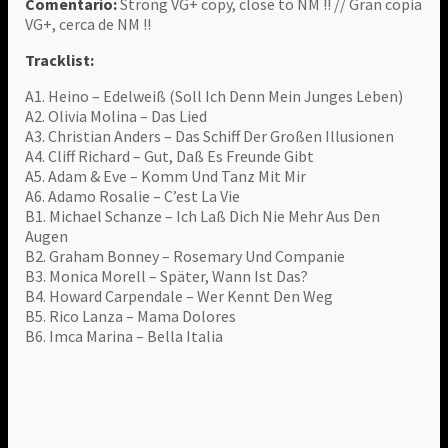
Comentario:
Strong VG+ copy, close to NM !! // Gran copia
VG+, cerca de NM !!
Tracklist:
A1. Heino – Edelweiß (Soll Ich Denn Mein Junges Leben)
A2. Olivia Molina – Das Lied
A3. Christian Anders – Das Schiff Der Großen Illusionen
A4. Cliff Richard – Gut, Daß Es Freunde Gibt
A5. Adam & Eve – Komm Und Tanz Mit Mir
A6. Adamo Rosalie – C’est La Vie
B1. Michael Schanze – Ich Laß Dich Nie Mehr Aus Den
Augen
B2. Graham Bonney – Rosemary Und Companie
B3. Monica Morell – Später, Wann Ist Das?
B4. Howard Carpendale – Wer Kennt Den Weg
B5. Rico Lanza – Mama Dolores
B6. Imca Marina – Bella Italia