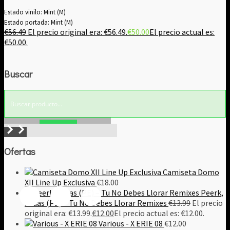
Estado vinilo: Mint (M)
Estado portada: Mint (M)
€
56.49
El precio original era: €56.49.
€
50.00
El precio actual es:
€50.00.
Buscar
Buscar!
Ofertas
Camiseta Domo
XII Line Up Exclusiva
€
18.00
Peerk,
Judas (PE) – Tu No Debes Llorar Remixes
€
13.99
El precio
original era: €13.99.
€
12.00
El precio actual es: €12.00.
Various - X ERIE 08
€
12.00