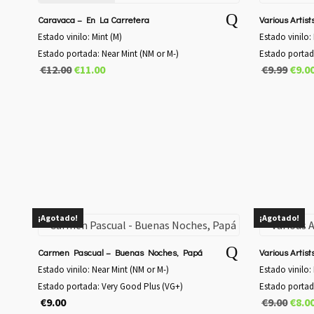
era:
€20.
Caravaca – En La Carretera
Various Artist
Estado vinilo: Mint (M)
Estado vinilo:
Estado portada: Near Mint (NM or M-)
Estado portad
El
El
El
€
12.00
€
11.00
€
9.99
€
9.0
precio
precio
preci
original
actual
origi
era:
es:
era:
€12.00.
€11.00.
€9.99
¡Agotado!
¡Agotado!
Carmen Pascual – Buenas Noches, Papá
Various Artists
Estado vinilo: Near Mint (NM or M-)
Estado vinilo:
Estado portada: Very Good Plus (VG+)
Estado portad
El
€
9.00
€
9.00
€
8.0