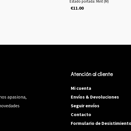
o
precio
Estado portada: Mint (M)
€
11.00
nal
actual
es:
.
€8.00.
Atención al cliente
Mi cuenta
nos apasiona,
Envíos & Devoluciones
 novedades
Seguir envíos
.
Contacto
Formulario de Desistimient