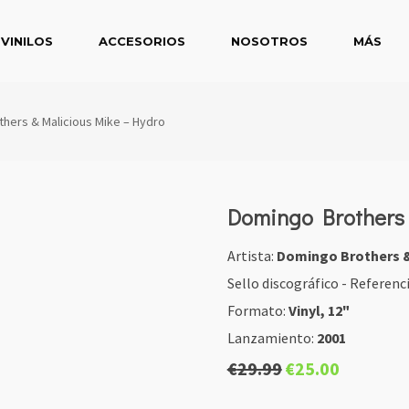
VINILOS
ACCESORIOS
NOSOTROS
MÁS
hers & Malicious Mike – Hydro
Domingo Brothers 
Artista:
Domingo Brothers &
Sello discográfico - Referenc
Formato:
Vinyl, 12"
Lanzamiento:
2001
El
El
€
29.99
€
25.00
precio
precio