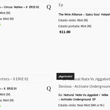
es:
€44.99.
€40.00.
00.
€15.00.
s – Circus Nation – X ERIE 02
 Mint (M)
The Wire Alliance – Spicy Soul Hotpo
a: Mint (M)
Estado vinilo: Mint (M)
El
0
Estado portada: Mint (M)
o
precio
€
11.00
nal
actual
es:
.
€9.00.
¡Agotado!
 ‎– X ERIE 01
 Mint (M)
DJ Natural Nate Vs Jiggabot / Mike
– Activate Underground EP
a: Mint (M)
El
Estado vinilo: Near Mint (NM or M-)
0