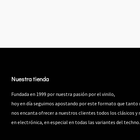
preci
origi
era:
€9.00
Nuestra tienda
Fundada en 1999 por nuestra pasión por el vinilo,
hoy en día seguimos apostando por este formato que tanto 
nos encanta ofrecer a nuestros clientes todos los clásicos y
en electrónica, en especial en todas las variantes del techno