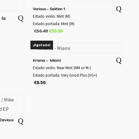
Various – Sektion 1
Estado vinilo: Mint (M)
t Ep
Estado portada: Mint (M)
El
El
€
56.49
€
50.00
precio
precio
original
actual
¡Agotado!
era:
es:
€56.49.
€50.00.
Krisma – Miami
Estado vinilo: Near Mint (NM or M-)
Estado portada: Very Good Plus (VG+)
€
8.50
 Devious