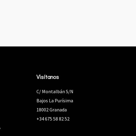
Visítanos
C/ Montalbán S/N
Bajos La Purísima
18002 Granada
+34 675 58 82 52
o