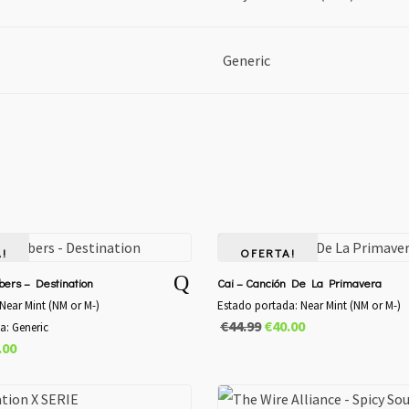
Generic
!
OFERTA!
ers – Destination
Cai – Canción De La Primavera
 Near Mint (NM or M-)
Estado portada: Near Mint (NM or M-)
El
El
€
44.99
€
40.00
a: Generic
El
precio
precio
.00
cio
precio
original
actual
inal
actual
era:
es: