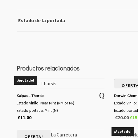
Estado de la portada
Productos relacionados
¡Agotado!
OFERTA
Kølpøs – Tharsis
Darwin Chamb
Estado vinilo: Near Mint (NM or M-)
Estado vinilo:
Estado portada: Mint (M)
Estado portad
El
€
11.00
€
20.00
€
15
pre
orig
¡Agotado!
OFERTA!