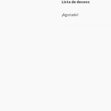
Lista de deseos
original
actual
era:
es:
¡Agotado!
€29.99.
€25.00.