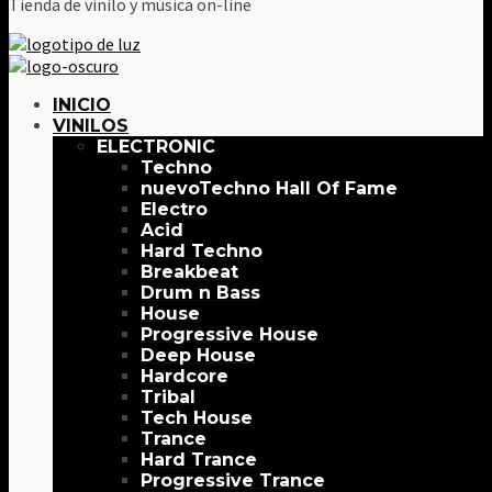
Tienda de vinilo y música on-line
INICIO
VINILOS
ELECTRONIC
Techno
Techno Hall Of Fame
Electro
Acid
Hard Techno
Breakbeat
Drum n Bass
House
Progressive House
Deep House
Hardcore
Tribal
Tech House
Trance
Hard Trance
Progressive Trance