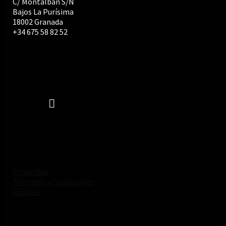
C/ Montalbán S/N
Bajos La Purísima
18002 Granada
+34 675 58 82 52
Privacidad
Términos y Condiciones
Cookies