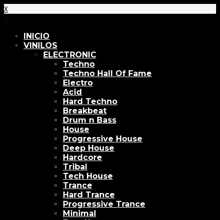
X
X
INICIO
VINILOS
ELECTRONIC
Techno
Techno Hall Of Fame
Electro
Acid
Hard Techno
Breakbeat
Drum n Bass
House
Progressive House
Deep House
Hardcore
Tribal
Tech House
Trance
Hard Trance
Progressive Trance
Minimal